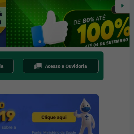
P
ia
Acesso a Ouvidoria