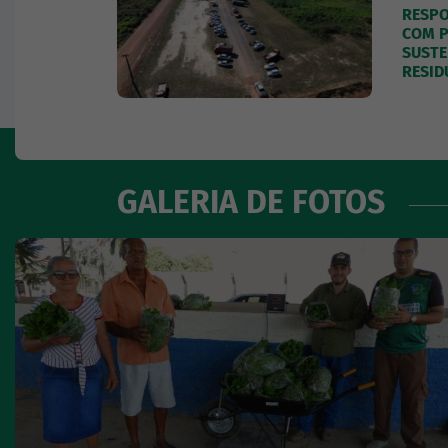
RESPO
COM P
SUSTE
RESID
GALERIA DE FOTOS