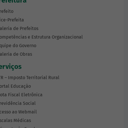
refeitura
refeito
ice-Prefeita
aleria de Prefeitos
ompetências e Estrutura Organizacional
quipe do Governo
aleria de Obras
erviços
TR – Imposto Territorial Rural
ortal Educação
ota Fiscal Eletrônica
revidência Social
cesso ao Webmail
scalas Médicas