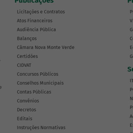
Publicações
P
Licitações e Contratos
P
Atos Financeiros
V
Audiência Pública
G
Balanços
C
Câmara Nova Monte Verde
E
Certidões
G
e
CIDVAT
S
Concursos Públicos
I
Conselhos Municipais
e
P
Contas Públicas
N
Convênios
P
Decretos
A
Editais
E
Instruções Normativas