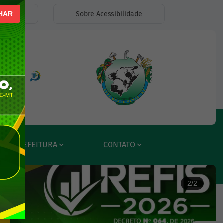
lexia
Sobre Acessibilidade
HAR
ar a Rede Social Facebook
Acessar a Rede Social Instagram
Acessar a Rede Social Radar Tran
PREFEITURA
CONTATO
2/2