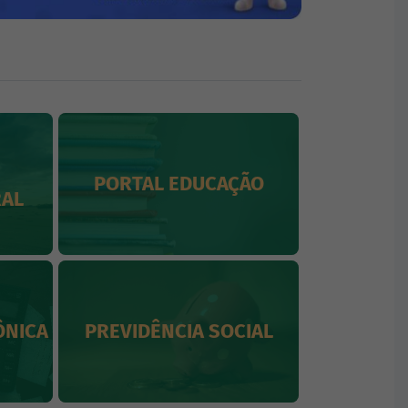
PORTAL EDUCAÇÃO
CARTA 
RAL
ÔNICA
PREVIDÊNCIA SOCIAL
GE