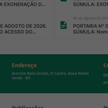
 A EXONERAÇÃO D…
SÚMULA: EXO
04 de Agosto de 20
DE AGOSTO DE 2026.
PORTARIA Nº 0
 O ACESSO DO…
SÚMULA: Nomei
Endereço
C
Avenida Mato Grosso, 51 Centro, Nova Monte
(6
Verde - MT
pr