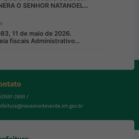
NERA O SENHOR NATANOEL…
26
83, 11 de maio de 2026.
a fiscais Administrativo…
ontato
6)3597-2800 /
efeitura@novamonteverde.mt.gov.br