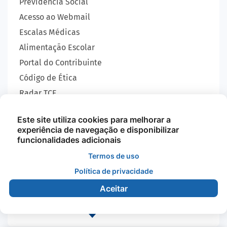
Previdência Social
Acesso ao Webmail
Escalas Médicas
Alimentação Escolar
Portal do Contribuinte
Código de Ética
Radar TCE
Carta de Serviços
Este site utiliza cookies para melhorar a
SIC
experiência de navegação e disponibilizar
GEOBRAS
funcionalidades adicionais
Termos de uso
Política de privacidade
Todos os Direitos Reservados - Prefeitura Municipal
de Nova Monte Verde - 2026
Aceitar