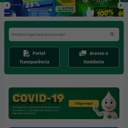
Anterior
P
Encontre o que você procura aqui
Portal
Acesso a
Transparência
Ouvidoria