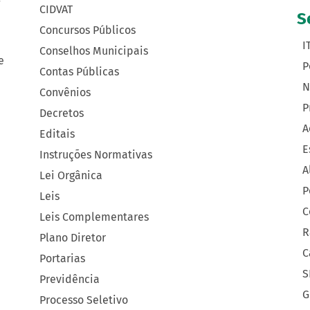
CIDVAT
S
Concursos Públicos
I
Conselhos Municipais
e
P
Contas Públicas
N
Convênios
P
Decretos
A
Editais
E
Instruções Normativas
A
Lei Orgânica
P
Leis
C
Leis Complementares
R
Plano Diretor
C
Portarias
S
Previdência
G
Processo Seletivo