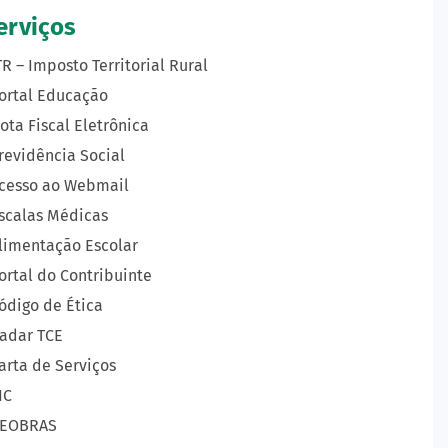
erviços
TR – Imposto Territorial Rural
ortal Educação
ota Fiscal Eletrônica
revidência Social
cesso ao Webmail
scalas Médicas
limentação Escolar
ortal do Contribuinte
ódigo de Ética
adar TCE
arta de Serviços
IC
EOBRAS