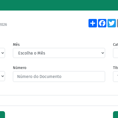
Share
Face
2026
Mês
Ca
Número
Tí