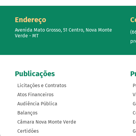
Endereço
C
Avenida Mato Grosso, 51 Centro, Nova Monte
(6
Verde - MT
pr
Publicações
P
Licitações e Contratos
P
Atos Financeiros
V
Audiência Pública
G
Balanços
C
Câmara Nova Monte Verde
E
Certidões
G
e