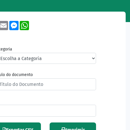
book
Twitter
Email
Messenger
WhatsApp
tegoria
tulo do documento
Exportar CSV
Imprimir