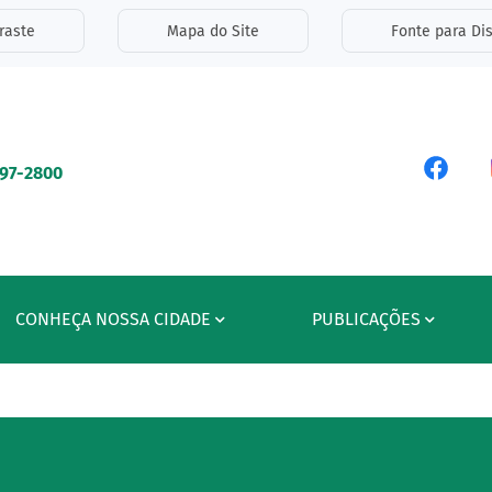
inks de acessibilidade
raste
Mapa do Site
Fonte para Dis
ipal
Acess
597-2800
CONHEÇA NOSSA CIDADE
PUBLICAÇÕES