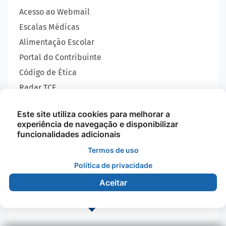
Acesso ao Webmail
Escalas Médicas
Alimentação Escolar
Portal do Contribuinte
Código de Ética
Radar TCE
Carta de Serviços
Este site utiliza cookies para melhorar a
SIC
experiência de navegação e disponibilizar
GEOBRAS
funcionalidades adicionais
Termos de uso
Política de privacidade
Todos os Direitos Reservados - Prefeitura Municipal
de Nova Monte Verde - 2026
Aceitar