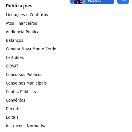
Publicações
Licitações e Contratos
Licitações e Contratos
Atos Financeiros
Atos Financeiros
Audiência Pública
Audiência Pública
Balanços
Balanços
Câmara Nova Monte Verde
Câmara Nova Monte Verde
Certidões
Certidões
CIDVAT
CIDVAT
Concursos Públicos
Concursos Públicos
Conselhos Municipais
Conselhos Municipais
Contas Públicas
Contas Públicas
Convênios
Convênios
Decretos
Decretos
Editais
Editais
Instruções Normativas
Instruções Normativas