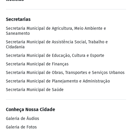
prefeitura@novamonteverde.mt.gov.br
Secretarias
Secretaria Municipal de Agricultura, Meio Ambiente e
Notícias
Saneamento
Secretaria Municipal de Assistência Social, Trabalho e
Secretarias
Cidadania
Secretaria Municipal de Educação, Cultura e Esporte
Secretaria Municipal de Agricultura, Meio Ambiente
Secretaria Municipal de Finanças
e Saneamento
Secretaria Municipal de Obras, Transportes e Serviços Urbanos
Secretaria Municipal de Assistência Social,
Secretaria Municipal de Planejamento e Administração
Trabalho e Cidadania
Secretaria Municipal de Saúde
Secretaria Municipal de Educação, Cultura e
Esporte
Secretaria Municipal de Finanças
Conheça Nossa Cidade
Secretaria Municipal de Obras, Transportes e
Galeria de Áudios
Serviços Urbanos
Galeria de Fotos