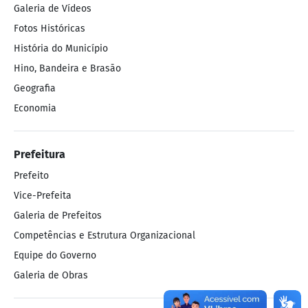
Secretaria Municipal de Planejamento e
Galeria de Vídeos
Fotos Históricas
Administração
História do Município
Secretaria Municipal de Saúde
Hino, Bandeira e Brasão
Conheça nossa cidade
Geografia
Agenda
Economia
Galeria de Áudios
Galeria de Fotos
Prefeitura
Galeria de Vídeos
Prefeito
Fotos Históricas
Vice-Prefeita
História do Município
Galeria de Prefeitos
Hino, Bandeira e Brasão
Competências e Estrutura Organizacional
Geografia
Equipe do Governo
Economia
Galeria de Obras
Publicações