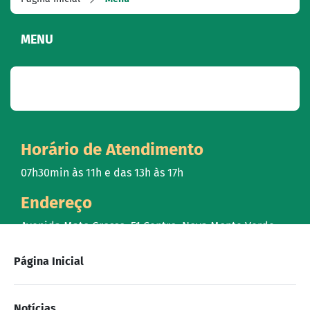
MENU
Horário de Atendimento
07h30min às 11h e das 13h às 17h
Endereço
Avenida Mato Grosso, 51 Centro, Nova Monte Verde -
MT
Contato
Página Inicial
(66)3597-2800 /
Notícias