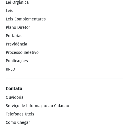
Lei Orgânica
Lei Orgânica
Leis
Leis
Leis Complementares
Leis Complementares
Plano Diretor
Plano Diretor
Portarias
Portarias
Previdência
Previdência
Processo Seletivo
Processo Seletivo
Publicações
Publicações
RREO
RREO
Contato
Contato
Ouvidoria
Ouvidoria
Serviço de Informação ao Cidadão
Serviço de Informação ao Cidadão
Telefones Úteis
Telefones Úteis
Como Chegar
Como Chegar