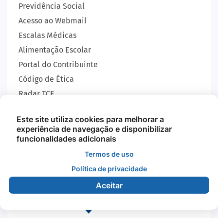
Previdência Social
Acesso ao Webmail
Escalas Médicas
Alimentação Escolar
Portal do Contribuinte
Código de Ética
Radar TCE
Carta de Serviços
Este site utiliza cookies para melhorar a
SIC
experiência de navegação e disponibilizar
GEOBRAS
funcionalidades adicionais
Termos de uso
Política de privacidade
Todos os Direitos Reservados - Prefeitura Municipal
de Nova Monte Verde - 2026
Aceitar