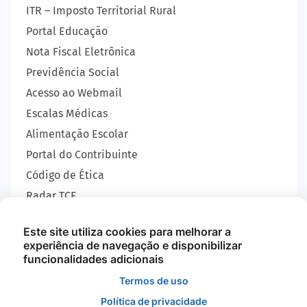
ITR – Imposto Territorial Rural
Portal Educação
Nota Fiscal Eletrônica
Previdência Social
Acesso ao Webmail
Escalas Médicas
Alimentação Escolar
Portal do Contribuinte
Código de Ética
Radar TCE
Carta de Serviços
Este site utiliza cookies para melhorar a
SIC
experiência de navegação e disponibilizar
GEOBRAS
funcionalidades adicionais
Termos de uso
Política de privacidade
Todos os Direitos Reservados - Prefeitura Municipal