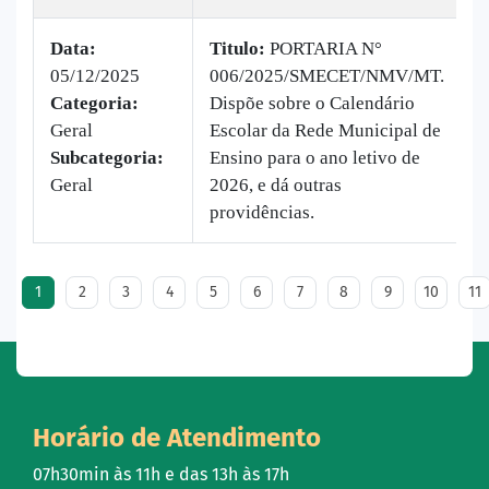
Data:
Titulo:
PORTARIA N°
05/12/2025
006/2025/SMECET/NMV/MT.
|
Categoria:
Dispõe sobre o Calendário
B
Geral
Escolar da Rede Municipal de
v
Subcategoria:
Ensino para o ano letivo de
Geral
2026, e dá outras
providências.
1
2
3
4
5
6
7
8
9
10
11
Horário de Atendimento
07h30min às 11h e das 13h às 17h