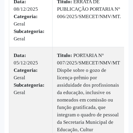
Data:
Titulo:
ERRATA DE
08/12/2025
PUBLICAÇÃO PORTARIA N°
|
Categoria:
006/2025/SMECET/NMV/MT.
B
Geral
v
Subcategoria:
Geral
Data:
Titulo:
PORTARIA N°
05/12/2025
007/2025/SMECET/NMV/MT
|
Categoria:
Dispõe sobre o gozo de
B
Geral
licença-prêmio por
v
Subcategoria:
assiduidade dos profissionais
Geral
da educação, inclusive os
nomeados em comissão ou
função gratificada, que
integram o quadro de pessoal
da Secretaria Municipal de
Educação, Cultur