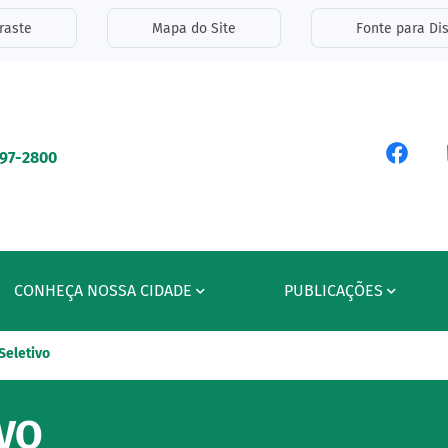
inks de acessibilidade
raste
Mapa do Site
Fonte para Dis
ipal
Acess
597-2800
CONHEÇA NOSSA CIDADE
PUBLICAÇÕES
Seletivo
VO