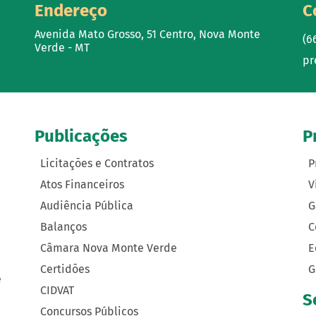
Endereço
C
Avenida Mato Grosso, 51 Centro, Nova Monte
(6
Verde - MT
pr
Publicações
P
Licitações e Contratos
P
Atos Financeiros
V
Audiência Pública
G
Balanços
C
Câmara Nova Monte Verde
E
Certidões
G
e
CIDVAT
S
Concursos Públicos