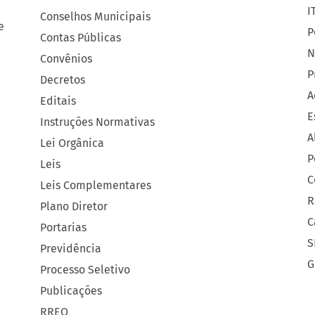
I
Conselhos Municipais
e
P
Contas Públicas
N
Convênios
P
Decretos
A
Editais
E
Instruções Normativas
A
Lei Orgânica
P
Leis
C
Leis Complementares
R
Plano Diretor
C
Portarias
S
Previdência
G
Processo Seletivo
Publicações
RREO