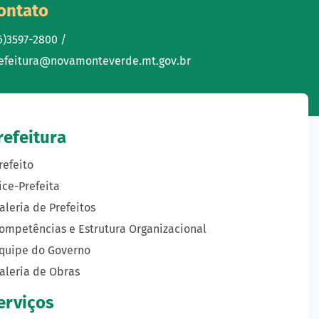
ontato
6)3597-2800 /
efeitura@novamonteverde.mt.gov.br
refeitura
refeito
ice-Prefeita
aleria de Prefeitos
ompetências e Estrutura Organizacional
quipe do Governo
aleria de Obras
erviços