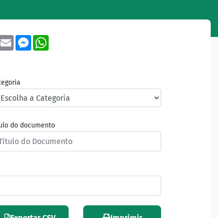
book
Twitter
Email
Messenger
WhatsApp
tegoria
tulo do documento
Exportar CSV
Imprimir