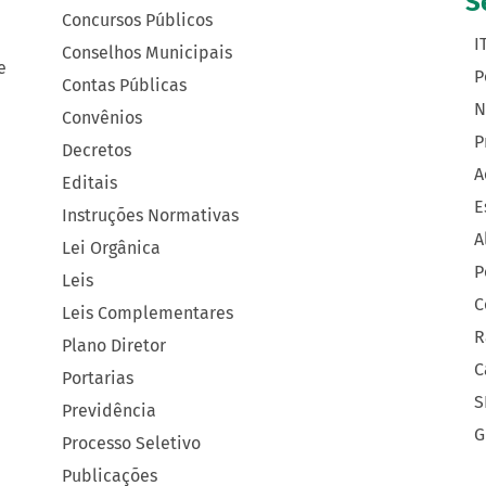
S
Concursos Públicos
I
Conselhos Municipais
e
P
Contas Públicas
N
Convênios
P
Decretos
A
Editais
E
Instruções Normativas
A
Lei Orgânica
P
Leis
C
Leis Complementares
R
Plano Diretor
C
Portarias
S
Previdência
G
Processo Seletivo
Publicações