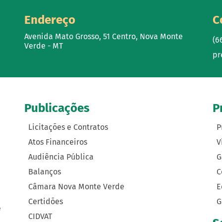
Endereço
C
Avenida Mato Grosso, 51 Centro, Nova Monte
(6
Verde - MT
pr
Publicações
P
Licitações e Contratos
P
Atos Financeiros
V
Audiência Pública
G
Balanços
C
Câmara Nova Monte Verde
E
Certidões
G
e
CIDVAT