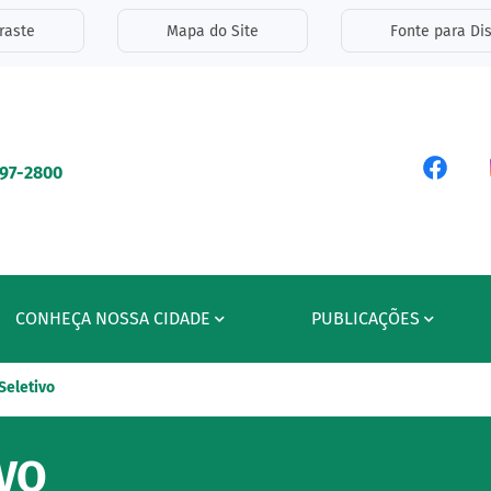
inks de acessibilidade
raste
Mapa do Site
Fonte para Dis
ipal
Acess
597-2800
CONHEÇA NOSSA CIDADE
PUBLICAÇÕES
Seletivo
VO