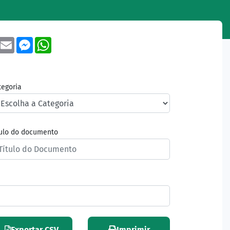
book
Twitter
Email
Messenger
WhatsApp
tegoria
tulo do documento
Exportar CSV
Imprimir