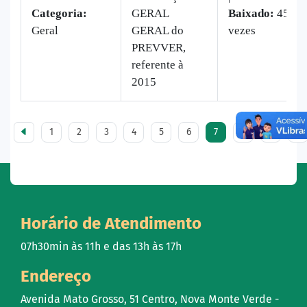
Categoria:
GERAL
Baixado:
45
Geral
GERAL do
vezes
PREVVER,
referente à
2015
1
2
3
4
5
6
7
8
9
10
Horário de Atendimento
07h30min às 11h e das 13h às 17h
Endereço
Avenida Mato Grosso, 51 Centro, Nova Monte Verde -