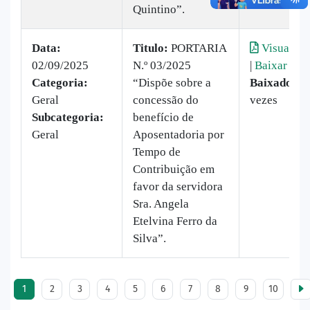
Quintino”.
Data:
Titulo:
PORTARIA
Visualiza
02/09/2025
N.º 03/2025
|
Baixar
Categoria:
“Dispõe sobre a
Baixado:
1
Geral
concessão do
vezes
Subcategoria:
benefício de
Geral
Aposentadoria por
Tempo de
Contribuição em
favor da servidora
Sra. Angela
Etelvina Ferro da
Silva”.
1
2
3
4
5
6
7
8
9
10