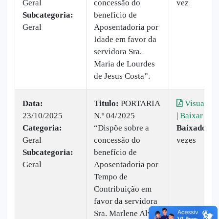
Geral
concessão do
vez
Subcategoria:
benefício de
Geral
Aposentadoria por
Idade em favor da
servidora Sra.
Maria de Lourdes
de Jesus Costa”.
Data:
Titulo:
PORTARIA
Visualiza
23/10/2025
N.º 04/2025
|
Baixar
Categoria:
“Dispõe sobre a
Baixado:
9
Geral
concessão do
vezes
Subcategoria:
benefício de
Geral
Aposentadoria por
Tempo de
Contribuição em
favor da servidora
Sra. Marlene Alves