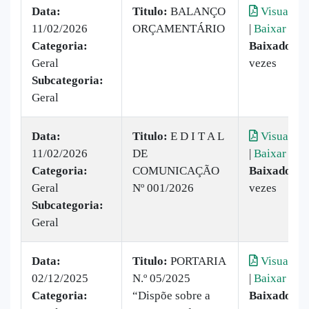
Data:
Titulo:
BALANÇO
Visualiza
11/02/2026
ORÇAMENTÁRIO
|
Baixar
Categoria:
Baixado:
2
Geral
vezes
Subcategoria:
Geral
Data:
Titulo:
E D I T A L
Visualiza
11/02/2026
DE
|
Baixar
Categoria:
COMUNICAÇÃO
Baixado:
3
Geral
Nº 001/2026
vezes
Subcategoria:
Geral
Data:
Titulo:
PORTARIA
Visualiza
02/12/2025
N.º 05/2025
|
Baixar
Categoria:
“Dispõe sobre a
Baixado:
1