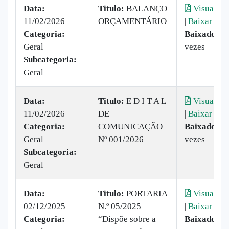
Data:
Titulo:
BALANÇO
Visualiza
11/02/2026
ORÇAMENTÁRIO
|
Baixar
Categoria:
Baixado:
2
Geral
vezes
Subcategoria:
Geral
Data:
Titulo:
E D I T A L
Visualiza
11/02/2026
DE
|
Baixar
Categoria:
COMUNICAÇÃO
Baixado:
3
Geral
Nº 001/2026
vezes
Subcategoria:
Geral
Data:
Titulo:
PORTARIA
Visualiza
02/12/2025
N.º 05/2025
|
Baixar
Categoria:
“Dispõe sobre a
Baixado:
1