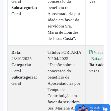
Geral
concessão do
vez
Subcategoria:
benefício de
Geral
Aposentadoria por
Idade em favor da
servidora Sra.
Maria de Lourdes
de Jesus Costa”.
Data:
Titulo:
PORTARIA
Visualiza
23/10/2025
N.º 04/2025
|
Baixar
Categoria:
“Dispõe sobre a
Baixado:
9
Geral
concessão do
vezes
Subcategoria:
benefício de
Geral
Aposentadoria por
Tempo de
Contribuição em
favor da servidora
Sra. Marlene Alves