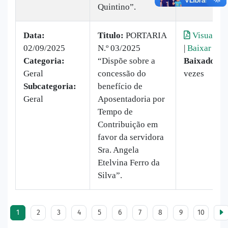
Quintino”.
Data:
Titulo:
PORTARIA
Visualiza
02/09/2025
N.º 03/2025
|
Baixar
Categoria:
“Dispõe sobre a
Baixado:
1
Geral
concessão do
vezes
Subcategoria:
benefício de
Geral
Aposentadoria por
Tempo de
Contribuição em
favor da servidora
Sra. Angela
Etelvina Ferro da
Silva”.
1
2
3
4
5
6
7
8
9
10