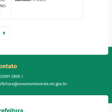
INO
.
ontato
6)3597-2800 /
efeitura@novamonteverde.mt.gov.br
refeitura