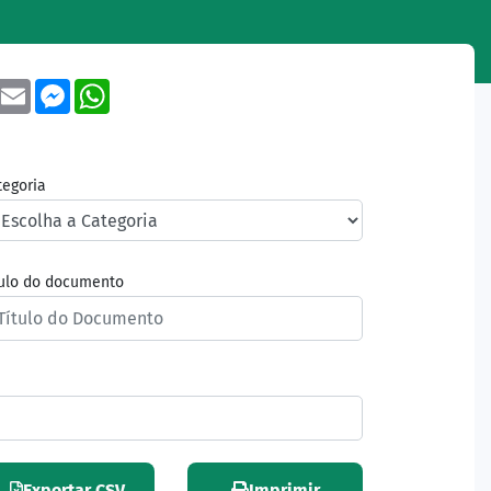
book
Twitter
Email
Messenger
WhatsApp
tegoria
tulo do documento
Exportar CSV
Imprimir