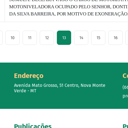
MOTONIVELADORA OCUPADO PELO SENHOR, DONT
DA SILVA BARREIRA, POR MOTIVO DE EXONERAÇÃO
10
11
12
13
14
15
16
Endereço
C
Avenida Mato Grosso, 51 Centro, Nova Monte
(6
Verde - MT
pr
Publicações
P