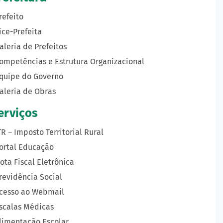
refeito
ice-Prefeita
aleria de Prefeitos
ompetências e Estrutura Organizacional
quipe do Governo
aleria de Obras
erviços
TR – Imposto Territorial Rural
ortal Educação
ota Fiscal Eletrônica
revidência Social
cesso ao Webmail
scalas Médicas
limentação Escolar