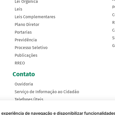
Lei Orgânica
P
Leis
C
Leis Complementares
R
Plano Diretor
C
Portarias
S
Previdência
G
Processo Seletivo
Publicações
RREO
Contato
Ouvidoria
Serviço de Informação ao Cidadão
Telefones Úteis
Como Chegar
 a experiência de navegação e disponibilizar funcionalidade