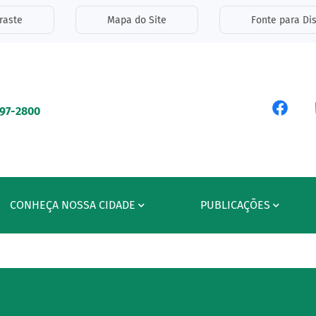
inks de acessibilidade
raste
Mapa do Site
Fonte para Dis
ipal
Acess
597-2800
CONHEÇA NOSSA CIDADE
PUBLICAÇÕES