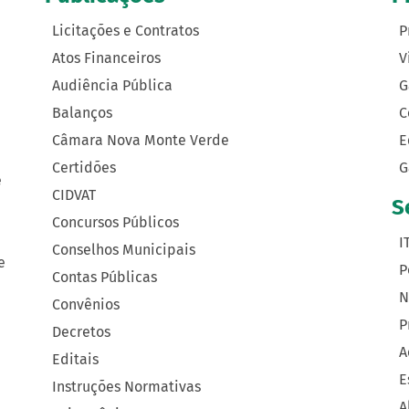
Licitações e Contratos
P
Atos Financeiros
V
Audiência Pública
G
Balanços
C
Câmara Nova Monte Verde
E
Certidões
G
e
CIDVAT
S
Concursos Públicos
I
Conselhos Municipais
e
P
Contas Públicas
N
Convênios
P
Decretos
A
Editais
E
Instruções Normativas
A