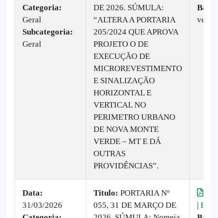
Categoria:
DE 2026. SÚMULA:
Baixa
Geral
“ALTERA A PORTARIA
vezes
Subcategoria:
205/2024 QUE APROVA
Geral
PROJETO O DE
EXECUÇÃO DE
MICROREVESTIMENTO
E SINALIZAÇÃO
HORIZONTAL E
VERTICAL NO
PERIMETRO URBANO
DE NOVA MONTE
VERDE – MT E DÁ
OUTRAS
PROVIDÊNCIAS”.
Data:
Titulo:
PORTARIA Nº
Vis
31/03/2026
055, 31 DE MARÇO DE
|
Baix
Categoria:
2026. SÚMULA: Nomeia
Baixa