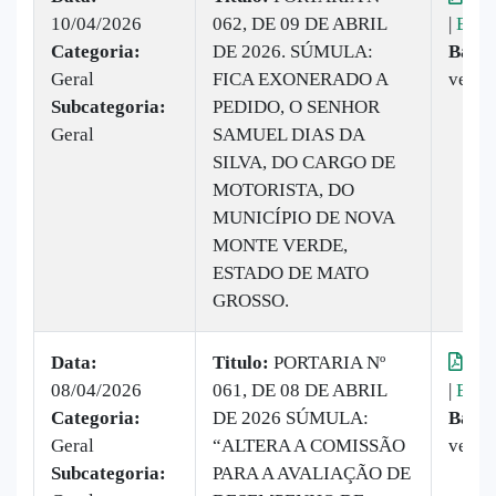
10/04/2026
062, DE 09 DE ABRIL
|
Baix
Categoria:
DE 2026. SÚMULA:
Baixa
Geral
FICA EXONERADO A
vezes
Subcategoria:
PEDIDO, O SENHOR
Geral
SAMUEL DIAS DA
SILVA, DO CARGO DE
MOTORISTA, DO
MUNICÍPIO DE NOVA
MONTE VERDE,
ESTADO DE MATO
GROSSO.
Data:
Titulo:
PORTARIA Nº
Vis
08/04/2026
061, DE 08 DE ABRIL
|
Baix
Categoria:
DE 2026 SÚMULA:
Baixa
Geral
“ALTERA A COMISSÃO
vezes
Subcategoria:
PARA A AVALIAÇÃO DE