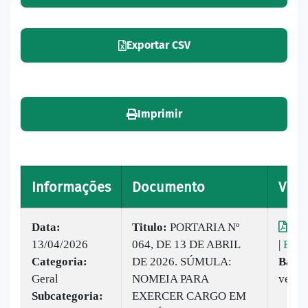
Exportar CSV
Imprimir
Informações
Documento
Visu
Data:
Titulo:
PORTARIA Nº
Vis
13/04/2026
064, DE 13 DE ABRIL
|
Baix
Categoria:
DE 2026. SÚMULA:
Baixa
Geral
NOMEIA PARA
vezes
Subcategoria:
EXERCER CARGO EM