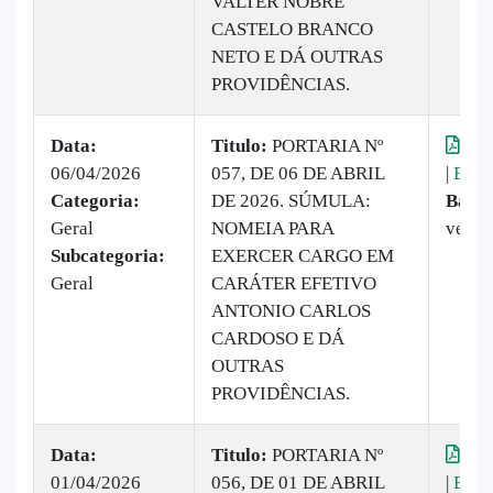
VALTER NOBRE
CASTELO BRANCO
NETO E DÁ OUTRAS
PROVIDÊNCIAS.
Data:
Titulo:
PORTARIA Nº
Vis
06/04/2026
057, DE 06 DE ABRIL
|
Baix
Categoria:
DE 2026. SÚMULA:
Baixa
Geral
NOMEIA PARA
vezes
Subcategoria:
EXERCER CARGO EM
Geral
CARÁTER EFETIVO
ANTONIO CARLOS
CARDOSO E DÁ
OUTRAS
PROVIDÊNCIAS.
Data:
Titulo:
PORTARIA Nº
Vis
01/04/2026
056, DE 01 DE ABRIL
|
Baix