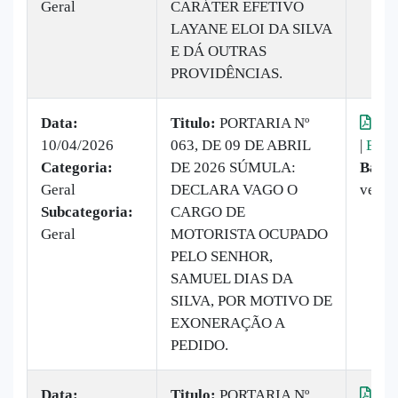
Geral
CARÁTER EFETIVO
LAYANE ELOI DA SILVA
E DÁ OUTRAS
PROVIDÊNCIAS.
Data:
Titulo:
PORTARIA Nº
Vis
10/04/2026
063, DE 09 DE ABRIL
|
Baix
Categoria:
DE 2026 SÚMULA:
Baixa
Geral
DECLARA VAGO O
vezes
Subcategoria:
CARGO DE
Geral
MOTORISTA OCUPADO
PELO SENHOR,
SAMUEL DIAS DA
SILVA, POR MOTIVO DE
EXONERAÇÃO A
PEDIDO.
Data:
Titulo:
PORTARIA Nº
Vis