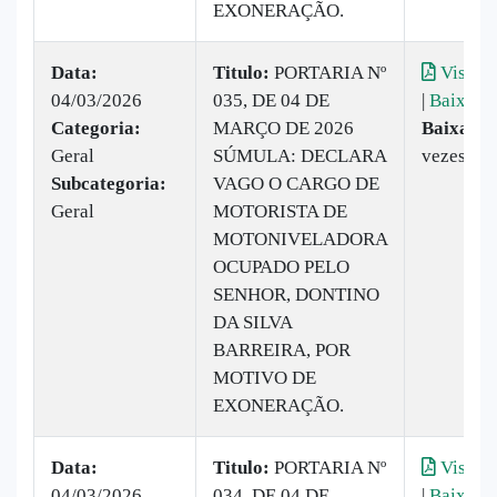
EXONERAÇÃO.
Data:
Titulo:
PORTARIA Nº
Visuali
04/03/2026
035, DE 04 DE
|
Baixar
Categoria:
MARÇO DE 2026
Baixado:
Geral
SÚMULA: DECLARA
vezes
Subcategoria:
VAGO O CARGO DE
Geral
MOTORISTA DE
MOTONIVELADORA
OCUPADO PELO
SENHOR, DONTINO
DA SILVA
BARREIRA, POR
MOTIVO DE
EXONERAÇÃO.
Data:
Titulo:
PORTARIA Nº
Visuali
04/03/2026
034, DE 04 DE
|
Baixar