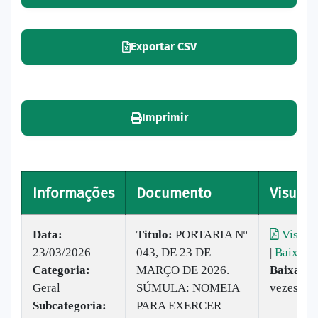
Exportar CSV
Imprimir
Informações
Documento
Visuali
Data:
Titulo:
PORTARIA Nº
Visuali
23/03/2026
043, DE 23 DE
|
Baixar
Categoria:
MARÇO DE 2026.
Baixado:
Geral
SÚMULA: NOMEIA
vezes
Subcategoria:
PARA EXERCER