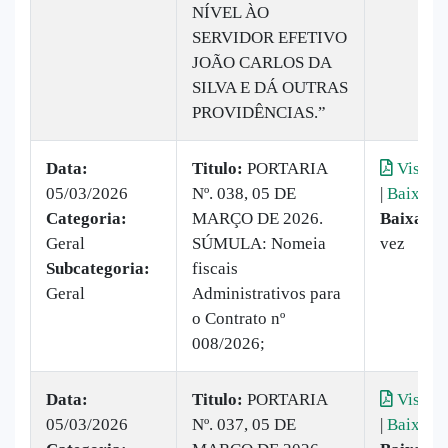
NÍVEL ÀO
SERVIDOR EFETIVO
JOÃO CARLOS DA
SILVA E DÁ OUTRAS
PROVIDÊNCIAS.”
Data:
Titulo:
PORTARIA
Visuali
05/03/2026
Nº. 038, 05 DE
|
Baixar
Categoria:
MARÇO DE 2026.
Baixado:
Geral
SÚMULA: Nomeia
vez
Subcategoria:
fiscais
Geral
Administrativos para
o Contrato nº
008/2026;
Data:
Titulo:
PORTARIA
Visuali
05/03/2026
Nº. 037, 05 DE
|
Baixar