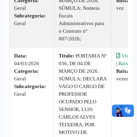
Categoria:
MARÇO DE 2026.
Baixado:
Geral
SÚMULA: Nomeia
vez
Subcategoria:
fiscais
Geral
Administrativos para
o Contrato nº
007/2026;
Data:
Titulo:
PORTARIA Nº
Visuali
04/03/2026
036, DE 04 DE
|
Baixar
Categoria:
MARÇO DE 2026.
Baixado:
Geral
SÚMULA: DECLARA
vezes
Subcategoria:
VAGO O CARGO DE
Geral
PROFESSOR
OCUPADO PELO
SENHOR, LUIS
CARLOS ALVES
TEIXEIRA, POR
MOTIVO DE