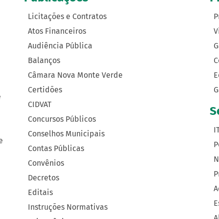
Licitações e Contratos
P
Atos Financeiros
V
Audiência Pública
G
Balanços
C
Câmara Nova Monte Verde
E
Certidões
G
e
CIDVAT
S
Concursos Públicos
I
Conselhos Municipais
e
P
Contas Públicas
N
Convênios
P
Decretos
A
Editais
E
Instruções Normativas
A