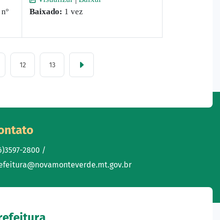
 nº
Baixado:
1 vez
12
13
ontato
6)3597-2800 /
efeitura@novamonteverde.mt.gov.br
refeitura