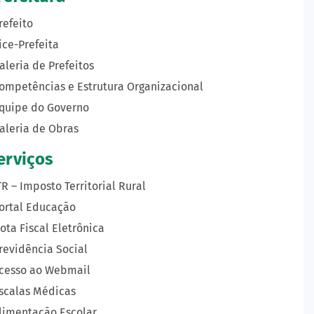
refeito
ice-Prefeita
aleria de Prefeitos
ompetências e Estrutura Organizacional
quipe do Governo
aleria de Obras
erviços
TR – Imposto Territorial Rural
ortal Educação
ota Fiscal Eletrônica
revidência Social
cesso ao Webmail
scalas Médicas
limentação Escolar