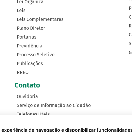
Lei Orgânica
P
Leis
C
Leis Complementares
R
Plano Diretor
C
Portarias
S
Previdência
G
Processo Seletivo
Publicações
RREO
Contato
Ouvidoria
Serviço de Informação ao Cidadão
Telefones Úteis
Como Chegar
 a experiência de navegação e disponibilizar funcionalidade