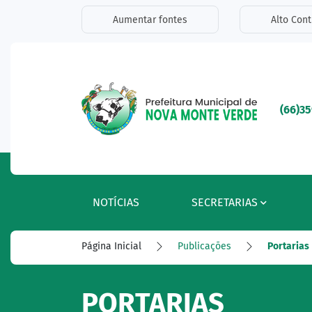
Seção de atalhos e l
Ir para o conteúdo [alt+1]
Aumentar fontes
Alto Cont
Ir para o menu [alt+2]
Ir para a busca [alt+3]
Ir para o rodapé [alt+4]
Seção do menu princ
(66)3
NOTÍCIAS
SECRETARIAS
Página Inicial
Publicações
Portarias
PORTARIAS