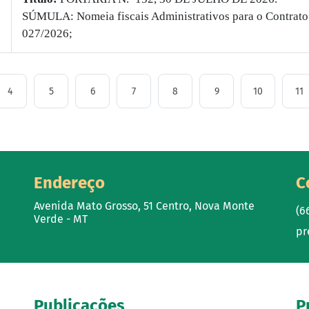
SÚMULA: Nomeia fiscais Administrativos para o Contrato
027/2026;
4
5
6
7
8
9
10
11
Endereço
C
Avenida Mato Grosso, 51 Centro, Nova Monte
(6
Verde - MT
pr
Publicações
P