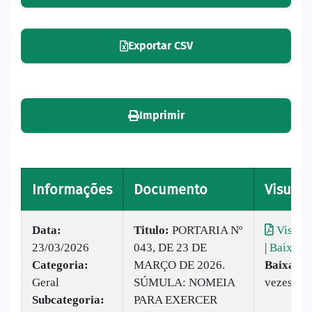
Exportar CSV
Imprimir
Informações
Documento
Visuali
Data:
Titulo:
PORTARIA Nº
Visuali
23/03/2026
043, DE 23 DE
|
Baixar
Categoria:
MARÇO DE 2026.
Baixado:
Geral
SÚMULA: NOMEIA
vezes
Subcategoria:
PARA EXERCER