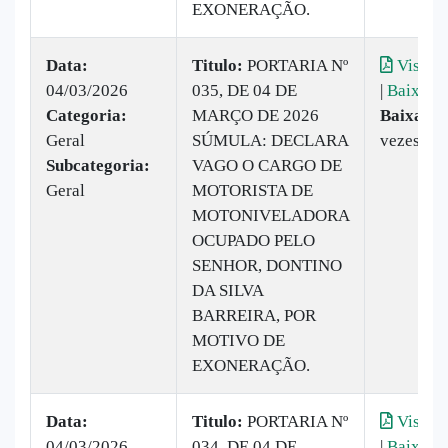
EXONERAÇÃO.
Data:
Titulo:
PORTARIA Nº
Visuali
04/03/2026
035, DE 04 DE
|
Baixar
Categoria:
MARÇO DE 2026
Baixado:
Geral
SÚMULA: DECLARA
vezes
Subcategoria:
VAGO O CARGO DE
Geral
MOTORISTA DE
MOTONIVELADORA
OCUPADO PELO
SENHOR, DONTINO
DA SILVA
BARREIRA, POR
MOTIVO DE
EXONERAÇÃO.
Data:
Titulo:
PORTARIA Nº
Visuali
04/03/2026
034, DE 04 DE
|
Baixar