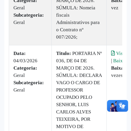
Categoria:
MARÇO DE 2026.
Baixado:
Geral
SÚMULA: Nomeia
vez
Subcategoria:
fiscais
Geral
Administrativos para
o Contrato nº
007/2026;
Data:
Titulo:
PORTARIA Nº
Visuali
04/03/2026
036, DE 04 DE
|
Baixar
Categoria:
MARÇO DE 2026.
Baixado:
Geral
SÚMULA: DECLARA
vezes
Subcategoria:
VAGO O CARGO DE
Geral
PROFESSOR
OCUPADO PELO
SENHOR, LUIS
CARLOS ALVES
TEIXEIRA, POR
MOTIVO DE