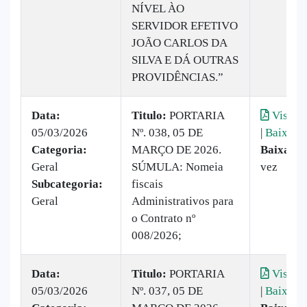
NÍVEL ÀO
SERVIDOR EFETIVO
JOÃO CARLOS DA
SILVA E DÁ OUTRAS
PROVIDÊNCIAS.”
Data:
Titulo:
PORTARIA
Visuali
05/03/2026
Nº. 038, 05 DE
|
Baixar
Categoria:
MARÇO DE 2026.
Baixado:
Geral
SÚMULA: Nomeia
vez
Subcategoria:
fiscais
Geral
Administrativos para
o Contrato nº
008/2026;
Data:
Titulo:
PORTARIA
Visuali
05/03/2026
Nº. 037, 05 DE
|
Baixar