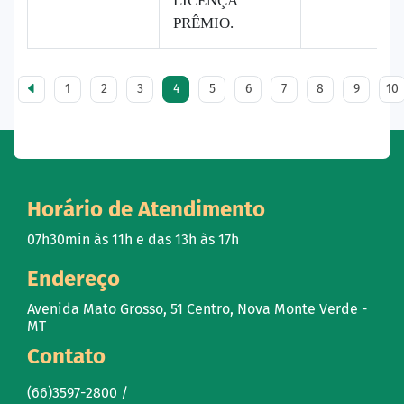
LICENÇA
PRÊMIO.
1
2
3
4
5
6
7
8
9
10
Horário de Atendimento
07h30min às 11h e das 13h às 17h
Endereço
Avenida Mato Grosso, 51 Centro, Nova Monte Verde -
MT
Contato
(66)3597-2800 /