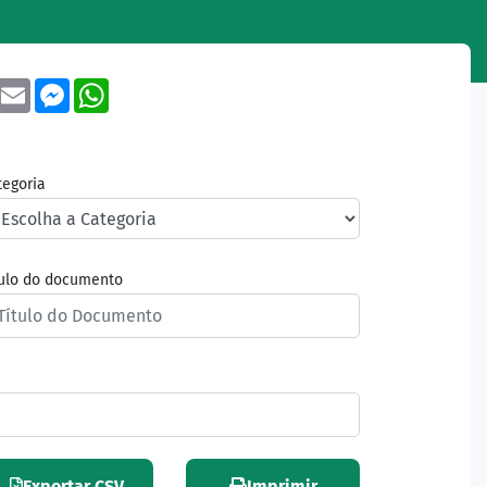
book
Twitter
Email
Messenger
WhatsApp
tegoria
tulo do documento
Exportar CSV
Imprimir