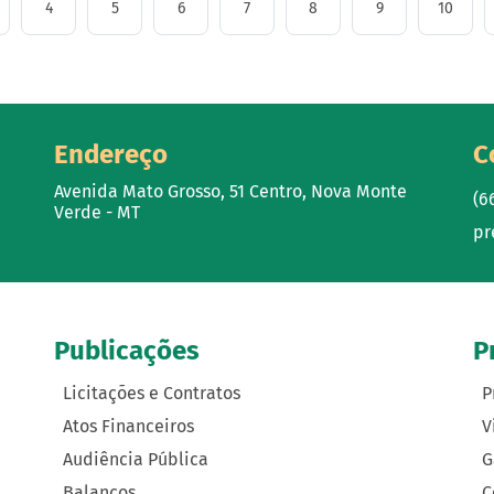
4
5
6
7
8
9
10
Endereço
C
Avenida Mato Grosso, 51 Centro, Nova Monte
(6
Verde - MT
pr
Publicações
P
Licitações e Contratos
P
Atos Financeiros
V
Audiência Pública
G
Balanços
C