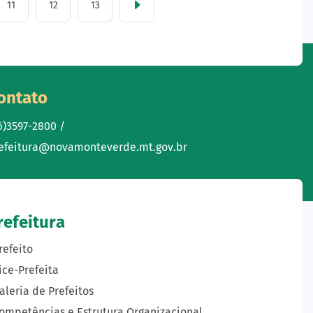
11
12
13
ontato
6)3597-2800 /
efeitura@novamonteverde.mt.gov.br
refeitura
refeito
ice-Prefeita
aleria de Prefeitos
ompetências e Estrutura Organizacional