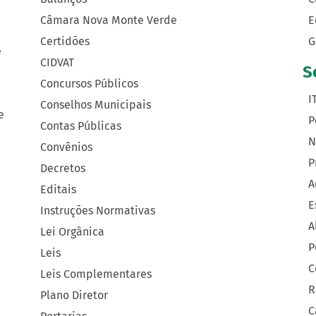
Câmara Nova Monte Verde
E
Certidões
G
e
CIDVAT
S
Concursos Públicos
I
Conselhos Municipais
e
P
Contas Públicas
N
Convênios
P
Decretos
A
Editais
E
Instruções Normativas
A
Lei Orgânica
P
Leis
C
Leis Complementares
R
Plano Diretor
C