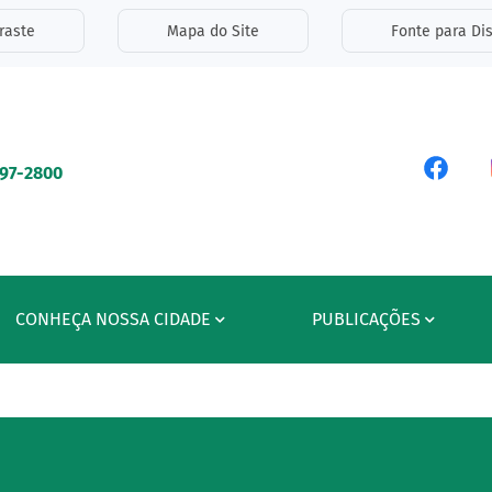
inks de acessibilidade
raste
Mapa do Site
Fonte para Dis
ipal
Acess
597-2800
CONHEÇA NOSSA CIDADE
PUBLICAÇÕES