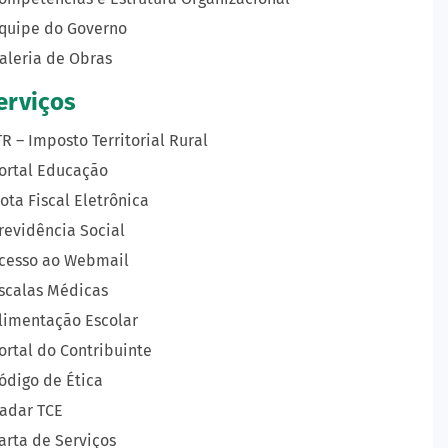
quipe do Governo
aleria de Obras
erviços
TR – Imposto Territorial Rural
ortal Educação
ota Fiscal Eletrônica
revidência Social
cesso ao Webmail
scalas Médicas
limentação Escolar
ortal do Contribuinte
ódigo de Ética
adar TCE
arta de Serviços