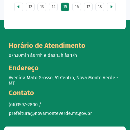
12
13
14
15
16
17
18
Horário de Atendimento
07h30min às 11h e das 13h às 17h
Endereço
Avenida Mato Grosso, 51 Centro, Nova Monte Verde -
MT
Contato
(66)3597-2800 /
prefeitura@novamonteverde.mt.gov.br