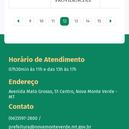
PROVIDÊNCIAS.
9
10
11
12
13
14
15
Horário de Atendimento
07h30min às 11h e das 13h às 17h
Endereço
Avenida Mato Grosso, 51 Centro, Nova Monte Verde -
MT
Contato
(66)3597-2800 /
prefeitura@novamonteverde.mt.gov.br