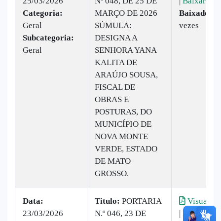
25/03/2026
Nº 048, DE 25 DE
|
Baixar
Categoria:
MARÇO DE 2026
Baixado:
8
Geral
SÚMULA:
vezes
Subcategoria:
DESIGNA A
Geral
SENHORA YANA
KALITA DE
ARAÚJO SOUSA,
FISCAL DE
OBRAS E
POSTURAS, DO
MUNICÍPIO DE
NOVA MONTE
VERDE, ESTADO
DE MATO
GROSSO.
Data:
Titulo:
PORTARIA
Visualiza
23/03/2026
N.º 046, 23 DE
|
Baixar