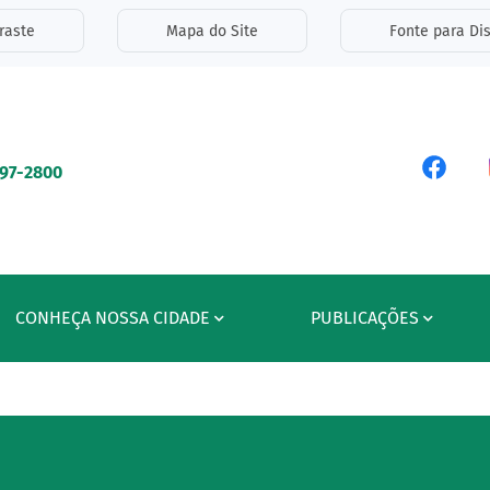
inks de acessibilidade
raste
Mapa do Site
Fonte para Dis
ipal
Acess
597-2800
CONHEÇA NOSSA CIDADE
PUBLICAÇÕES