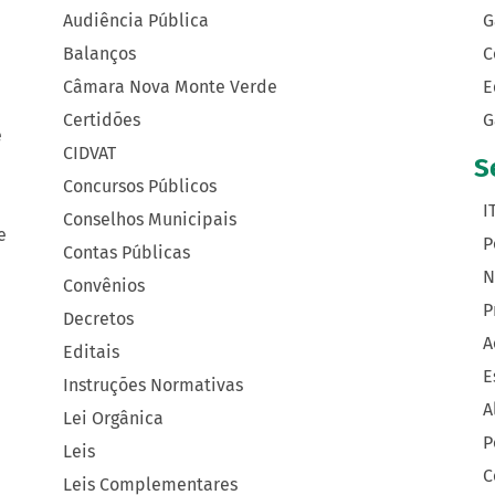
Audiência Pública
G
Balanços
C
Câmara Nova Monte Verde
E
Certidões
G
e
CIDVAT
S
Concursos Públicos
I
Conselhos Municipais
e
P
Contas Públicas
N
Convênios
P
Decretos
A
Editais
E
Instruções Normativas
A
Lei Orgânica
P
Leis
C
Leis Complementares