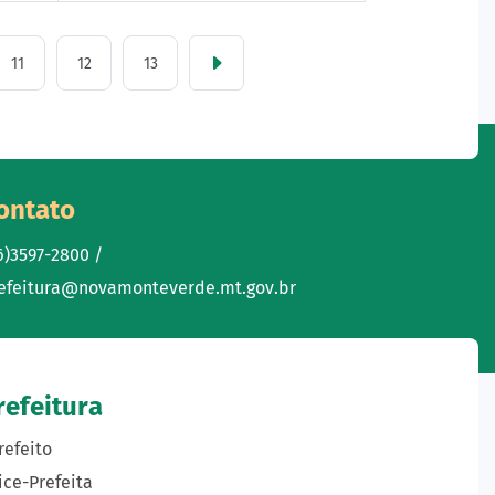
11
12
13
ontato
6)3597-2800 /
efeitura@novamonteverde.mt.gov.br
refeitura
refeito
ice-Prefeita