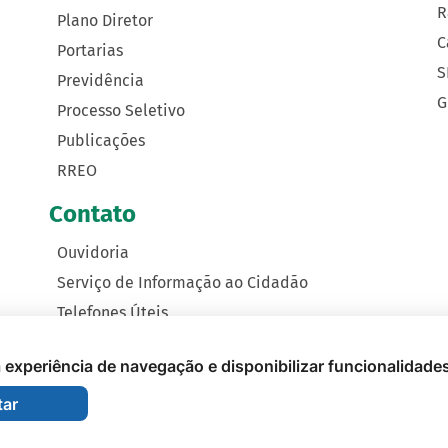
R
Plano Diretor
C
Portarias
S
Previdência
G
Processo Seletivo
Publicações
RREO
Contato
Ouvidoria
Serviço de Informação ao Cidadão
Telefones Úteis
Como Chegar
 a experiência de navegação e disponibilizar funcionalidade
tar
nicipal de Nova Monte Verde - 2026