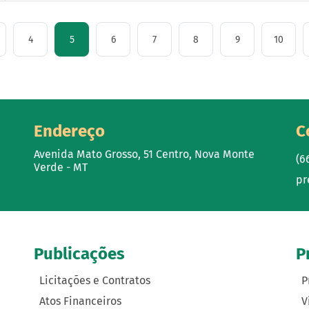
4
5
6
7
8
9
10
Endereço
C
Avenida Mato Grosso, 51 Centro, Nova Monte
(6
Verde - MT
pr
Publicações
P
Licitações e Contratos
P
Atos Financeiros
V