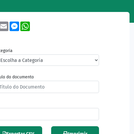
book
Twitter
Email
Messenger
WhatsApp
tegoria
tulo do documento
Exportar CSV
Imprimir