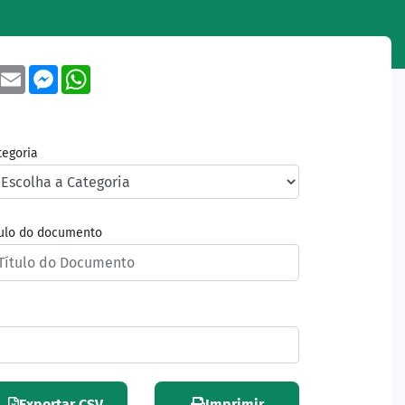
book
Twitter
Email
Messenger
WhatsApp
tegoria
tulo do documento
Exportar CSV
Imprimir