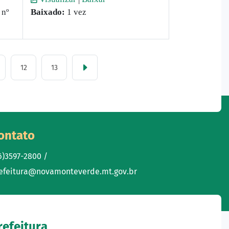
 nº
Baixado:
1 vez
12
13
ontato
6)3597-2800 /
efeitura@novamonteverde.mt.gov.br
refeitura