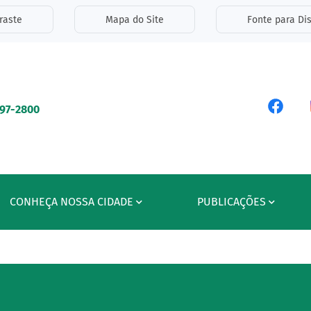
inks de acessibilidade
raste
Mapa do Site
Fonte para Dis
ipal
Acess
597-2800
CONHEÇA NOSSA CIDADE
PUBLICAÇÕES