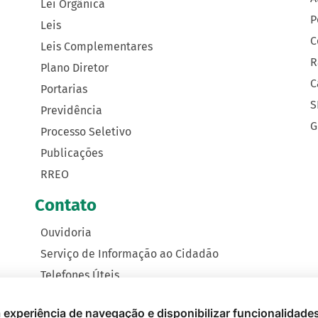
Lei Orgânica
P
Leis
C
Leis Complementares
R
Plano Diretor
C
Portarias
S
Previdência
G
Processo Seletivo
Publicações
RREO
Contato
Ouvidoria
Serviço de Informação ao Cidadão
Telefones Úteis
Como Chegar
 a experiência de navegação e disponibilizar funcionalidade