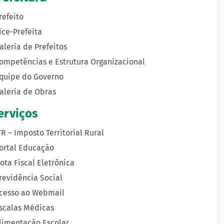
refeito
ice-Prefeita
aleria de Prefeitos
ompetências e Estrutura Organizacional
quipe do Governo
aleria de Obras
erviços
TR – Imposto Territorial Rural
ortal Educação
ota Fiscal Eletrônica
revidência Social
cesso ao Webmail
scalas Médicas
limentação Escolar