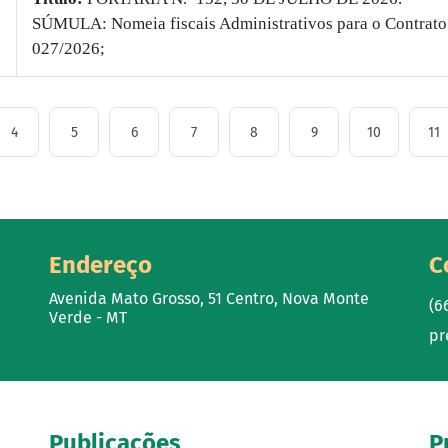
SÚMULA: Nomeia fiscais Administrativos para o Contrato
027/2026;
4
5
6
7
8
9
10
11
Endereço
C
Avenida Mato Grosso, 51 Centro, Nova Monte
(6
Verde - MT
pr
Publicações
P