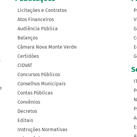
Licitações e Contratos
P
Atos Financeiros
V
Audiência Pública
G
Balanços
C
Câmara Nova Monte Verde
E
Certidões
G
e
CIDVAT
S
Concursos Públicos
I
Conselhos Municipais
e
P
Contas Públicas
N
Convênios
P
Decretos
A
Editais
E
Instruções Normativas
A