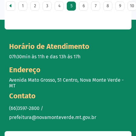
1
2
3
4
5
6
7
8
9
10
Horário de Atendimento
07h30min às 11h e das 13h às 17h
Endereço
Avenida Mato Grosso, 51 Centro, Nova Monte Verde -
MT
Contato
(66)3597-2800 /
prefeitura@novamonteverde.mt.gov.br