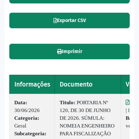
Exportar CSV
Imprimir
Informações
Documento
Visu
Data:
Titulo:
PORTARIA Nº
Vis
30/06/2026
120, DE 30 DE JUNHO
|
Baix
Categoria:
DE 2026. SÚMULA:
Baixa
Geral
NOMEIA ENGENHEIRO
vezes
Subcategoria:
PARA FISCALIZAÇÃO