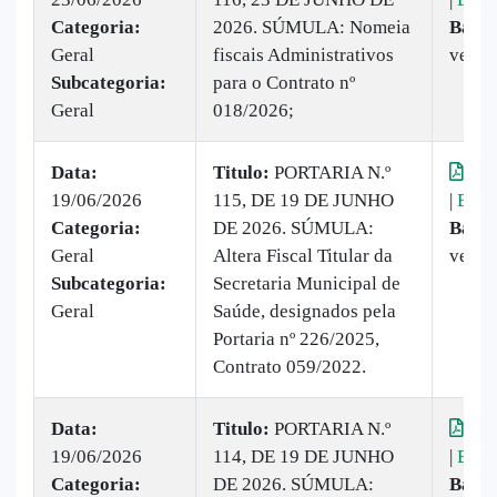
Categoria:
2026. SÚMULA: Nomeia
Baixa
Geral
fiscais Administrativos
vezes
Subcategoria:
para o Contrato nº
Geral
018/2026;
Data:
Titulo:
PORTARIA N.º
Vis
19/06/2026
115, DE 19 DE JUNHO
|
Baix
Categoria:
DE 2026. SÚMULA:
Baixa
Geral
Altera Fiscal Titular da
vezes
Subcategoria:
Secretaria Municipal de
Geral
Saúde, designados pela
Portaria nº 226/2025,
Contrato 059/2022.
Data:
Titulo:
PORTARIA N.º
Vis
19/06/2026
114, DE 19 DE JUNHO
|
Baix
Categoria:
DE 2026. SÚMULA:
Baixa