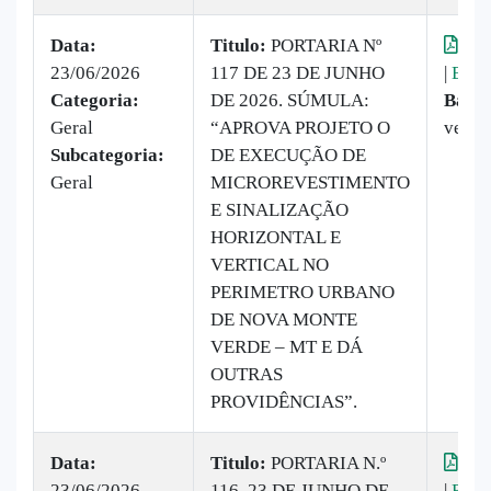
Data:
Titulo:
PORTARIA Nº
Vis
23/06/2026
117 DE 23 DE JUNHO
|
Baix
Categoria:
DE 2026. SÚMULA:
Baixa
Geral
“APROVA PROJETO O
vezes
Subcategoria:
DE EXECUÇÃO DE
Geral
MICROREVESTIMENTO
E SINALIZAÇÃO
HORIZONTAL E
VERTICAL NO
PERIMETRO URBANO
DE NOVA MONTE
VERDE – MT E DÁ
OUTRAS
PROVIDÊNCIAS”.
Data:
Titulo:
PORTARIA N.º
Vis
23/06/2026
116, 23 DE JUNHO DE
|
Baix