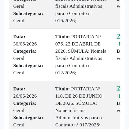
Geral
fiscais Administrativos
vezes
Subcategoria:
para o Contrato nº
Geral
016/2026;
Data:
Titulo:
PORTARIA N.º
Vis
30/06/2026
076, 23 DE ABRIL DE
|
Baix
Categoria:
2026. SÚMULA: Nomeia
Baixa
Geral
fiscais Administrativos
vezes
Subcategoria:
para o Contrato nº
Geral
012/2026;
Data:
Titulo:
PORTARIA Nº
Vis
26/06/2026
118, DE 26 DE JUNHO
|
Baix
Categoria:
DE 2026. SÚMULA:
Baixa
Geral
Nomeia fiscais
vezes
Subcategoria:
Administrativos para o
Geral
Contrato nº 017/2026;