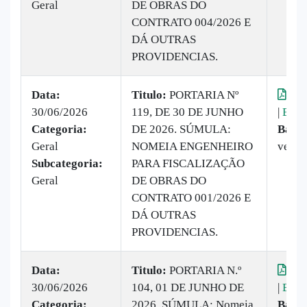
Geral
DE OBRAS DO
CONTRATO 004/2026 E
DÁ OUTRAS
PROVIDENCIAS.
Data:
Titulo:
PORTARIA Nº
Vis
30/06/2026
119, DE 30 DE JUNHO
|
Baix
Categoria:
DE 2026. SÚMULA:
Baixa
Geral
NOMEIA ENGENHEIRO
vezes
Subcategoria:
PARA FISCALIZAÇÃO
Geral
DE OBRAS DO
CONTRATO 001/2026 E
DÁ OUTRAS
PROVIDENCIAS.
Data:
Titulo:
PORTARIA N.º
Vis
30/06/2026
104, 01 DE JUNHO DE
|
Baix
Categoria:
2026. SÚMULA: Nomeia
Baixa