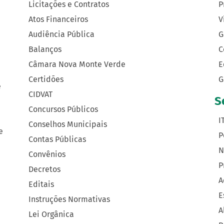
Licitações e Contratos
P
Atos Financeiros
V
Audiência Pública
G
Balanços
C
Câmara Nova Monte Verde
E
Certidões
G
e
CIDVAT
S
Concursos Públicos
I
Conselhos Municipais
e
P
Contas Públicas
N
Convênios
P
Decretos
A
Editais
E
Instruções Normativas
A
Lei Orgânica