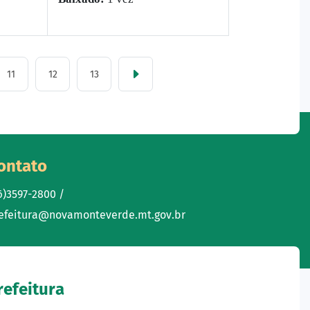
11
12
13
ontato
6)3597-2800 /
efeitura@novamonteverde.mt.gov.br
refeitura