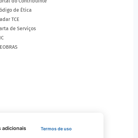
ortal do Contribuinte
ódigo de Ética
adar TCE
arta de Serviços
IC
EOBRAS
s adicionais
Termos de uso