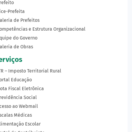
refeito
ice-Prefeita
aleria de Prefeitos
ompetências e Estrutura Organizacional
quipe do Governo
aleria de Obras
erviços
TR – Imposto Territorial Rural
ortal Educação
ota Fiscal Eletrônica
revidência Social
cesso ao Webmail
scalas Médicas
limentação Escolar