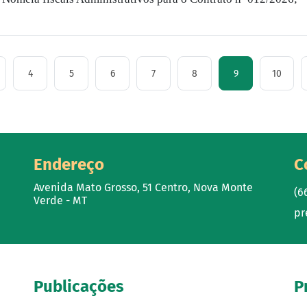
4
5
6
7
8
9
10
Endereço
C
Avenida Mato Grosso, 51 Centro, Nova Monte
(6
Verde - MT
pr
Publicações
P