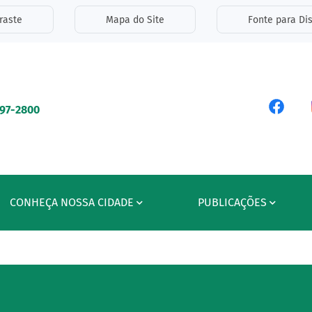
inks de acessibilidade
raste
Mapa do Site
Fonte para Dis
ipal
Acess
597-2800
CONHEÇA NOSSA CIDADE
PUBLICAÇÕES