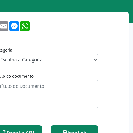
book
Twitter
Email
Messenger
WhatsApp
tegoria
tulo do documento
Exportar CSV
Imprimir