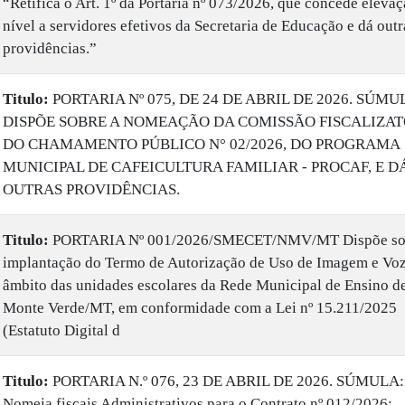
“Retifica o Art. 1º da Portaria nº 073/2026, que concede eleva
nível a servidores efetivos da Secretaria de Educação e dá outr
providências.”
Titulo:
PORTARIA Nº 075, DE 24 DE ABRIL DE 2026. SÚMU
DISPÕE SOBRE A NOMEAÇÃO DA COMISSÃO FISCALIZAT
DO CHAMAMENTO PÚBLICO N° 02/2026, DO PROGRAMA
MUNICIPAL DE CAFEICULTURA FAMILIAR - PROCAF, E D
OUTRAS PROVIDÊNCIAS.
Titulo:
PORTARIA Nº 001/2026/SMECET/NMV/MT Dispõe so
implantação do Termo de Autorização de Uso de Imagem e Vo
âmbito das unidades escolares da Rede Municipal de Ensino d
Monte Verde/MT, em conformidade com a Lei nº 15.211/2025
(Estatuto Digital d
Titulo:
PORTARIA N.º 076, 23 DE ABRIL DE 2026. SÚMULA:
Nomeia fiscais Administrativos para o Contrato nº 012/2026;