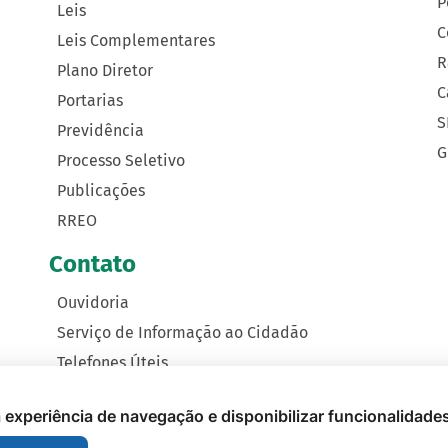
P
Leis
C
Leis Complementares
R
Plano Diretor
C
Portarias
S
Previdência
G
Processo Seletivo
Publicações
RREO
Contato
Ouvidoria
Serviço de Informação ao Cidadão
Telefones Úteis
Como Chegar
 a experiência de navegação e disponibilizar funcionalidade