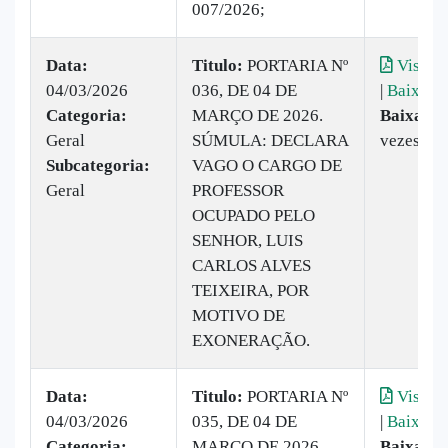
007/2026;
Data:
Titulo:
PORTARIA Nº
Visuali
04/03/2026
036, DE 04 DE
|
Baixar
Categoria:
MARÇO DE 2026.
Baixado:
Geral
SÚMULA: DECLARA
vezes
Subcategoria:
VAGO O CARGO DE
Geral
PROFESSOR
OCUPADO PELO
SENHOR, LUIS
CARLOS ALVES
TEIXEIRA, POR
MOTIVO DE
EXONERAÇÃO.
Data:
Titulo:
PORTARIA Nº
Visuali
04/03/2026
035, DE 04 DE
|
Baixar
Categoria:
MARÇO DE 2026
Baixado: