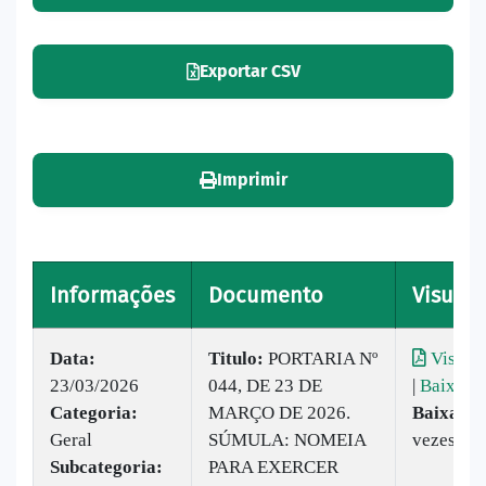
Exportar CSV
Imprimir
Informações
Documento
Visuali
Data:
Titulo:
PORTARIA Nº
Visuali
23/03/2026
044, DE 23 DE
|
Baixar
Categoria:
MARÇO DE 2026.
Baixado:
Geral
SÚMULA: NOMEIA
vezes
Subcategoria:
PARA EXERCER