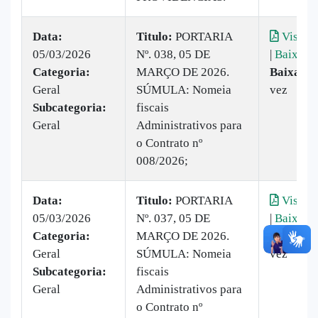
Data:
Titulo:
PORTARIA
Visuali
05/03/2026
Nº. 038, 05 DE
|
Baixar
Categoria:
MARÇO DE 2026.
Baixado:
Geral
SÚMULA: Nomeia
vez
Subcategoria:
fiscais
Geral
Administrativos para
o Contrato nº
008/2026;
Data:
Titulo:
PORTARIA
Visuali
05/03/2026
Nº. 037, 05 DE
|
Baixar
Categoria:
MARÇO DE 2026.
Baixado:
Geral
SÚMULA: Nomeia
vez
Subcategoria:
fiscais
Geral
Administrativos para
o Contrato nº