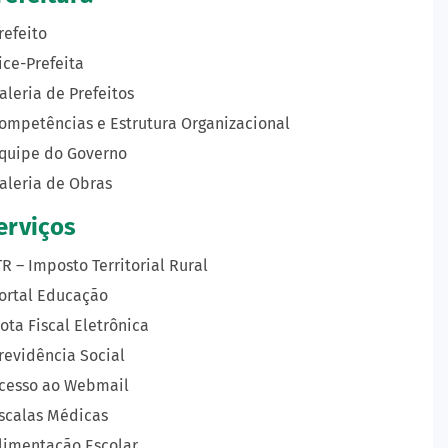
refeito
ice-Prefeita
aleria de Prefeitos
ompetências e Estrutura Organizacional
quipe do Governo
aleria de Obras
erviços
TR – Imposto Territorial Rural
ortal Educação
ota Fiscal Eletrônica
revidência Social
cesso ao Webmail
scalas Médicas
limentação Escolar