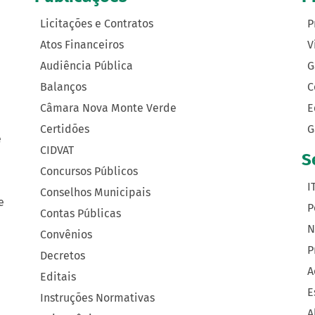
Licitações e Contratos
P
Atos Financeiros
V
Audiência Pública
G
Balanços
C
Câmara Nova Monte Verde
E
Certidões
G
e
CIDVAT
S
Concursos Públicos
I
Conselhos Municipais
e
P
Contas Públicas
N
Convênios
P
Decretos
A
Editais
E
Instruções Normativas
A