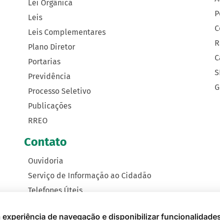
Lei Orgânica
P
Leis
C
Leis Complementares
R
Plano Diretor
C
Portarias
S
Previdência
G
Processo Seletivo
Publicações
RREO
Contato
Ouvidoria
Serviço de Informação ao Cidadão
Telefones Úteis
Como Chegar
 a experiência de navegação e disponibilizar funcionalidade