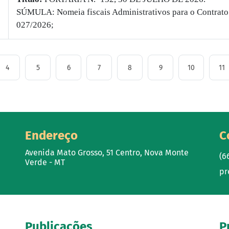
SÚMULA: Nomeia fiscais Administrativos para o Contrato
027/2026;
4
5
6
7
8
9
10
11
Endereço
C
Avenida Mato Grosso, 51 Centro, Nova Monte
(6
Verde - MT
pr
Publicações
P