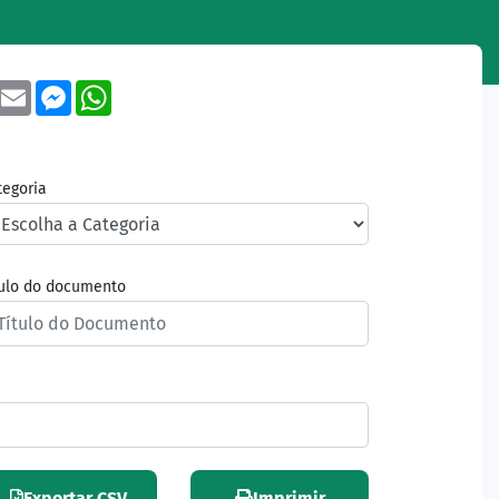
book
Twitter
Email
Messenger
WhatsApp
tegoria
tulo do documento
Exportar CSV
Imprimir