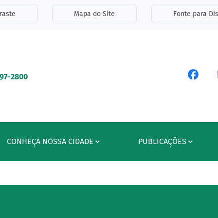
inks de acessibilidade
raste
Mapa do Site
Fonte para Dis
ipal
Acess
597-2800
CONHEÇA NOSSA CIDADE
PUBLICAÇÕES