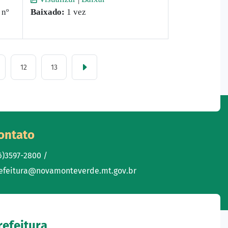
 nº
Baixado:
1 vez
12
13
ontato
6)3597-2800 /
efeitura@novamonteverde.mt.gov.br
refeitura