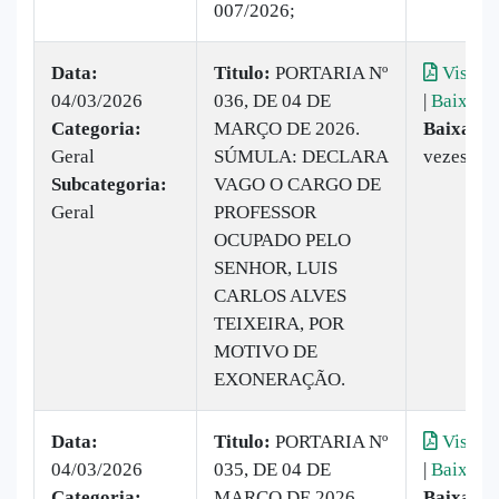
007/2026;
Data:
Titulo:
PORTARIA Nº
Visuali
04/03/2026
036, DE 04 DE
|
Baixar
Categoria:
MARÇO DE 2026.
Baixado:
Geral
SÚMULA: DECLARA
vezes
Subcategoria:
VAGO O CARGO DE
Geral
PROFESSOR
OCUPADO PELO
SENHOR, LUIS
CARLOS ALVES
TEIXEIRA, POR
MOTIVO DE
EXONERAÇÃO.
Data:
Titulo:
PORTARIA Nº
Visuali
04/03/2026
035, DE 04 DE
|
Baixar
Categoria:
MARÇO DE 2026
Baixado: