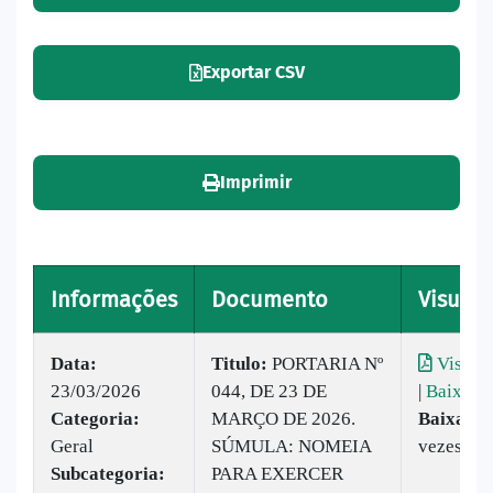
Exportar CSV
Imprimir
Informações
Documento
Visuali
Data:
Titulo:
PORTARIA Nº
Visuali
23/03/2026
044, DE 23 DE
|
Baixar
Categoria:
MARÇO DE 2026.
Baixado:
Geral
SÚMULA: NOMEIA
vezes
Subcategoria:
PARA EXERCER