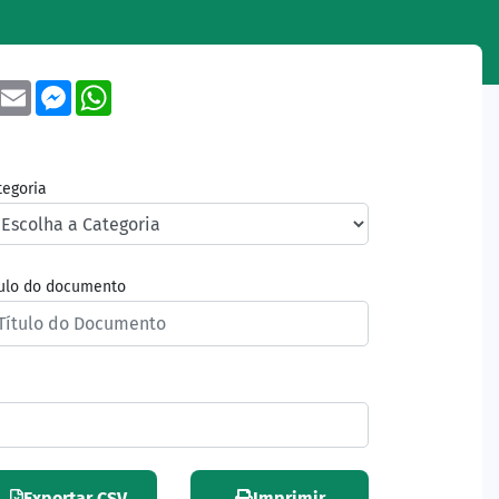
book
Twitter
Email
Messenger
WhatsApp
tegoria
tulo do documento
Exportar CSV
Imprimir