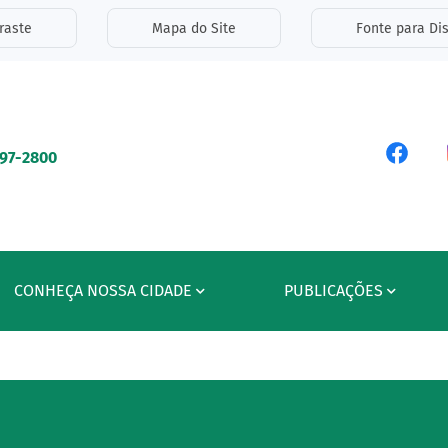
inks de acessibilidade
raste
Mapa do Site
Fonte para Dis
ipal
Acess
597-2800
CONHEÇA NOSSA CIDADE
PUBLICAÇÕES