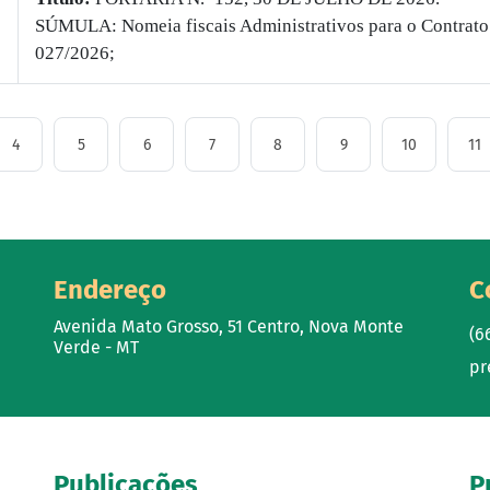
SÚMULA: Nomeia fiscais Administrativos para o Contrato
027/2026;
4
5
6
7
8
9
10
11
Endereço
C
Avenida Mato Grosso, 51 Centro, Nova Monte
(6
Verde - MT
pr
Publicações
P