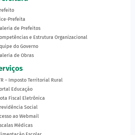
refeito
ice-Prefeita
aleria de Prefeitos
ompetências e Estrutura Organizacional
quipe do Governo
aleria de Obras
erviços
TR – Imposto Territorial Rural
ortal Educação
ota Fiscal Eletrônica
revidência Social
cesso ao Webmail
scalas Médicas
limentação Escolar