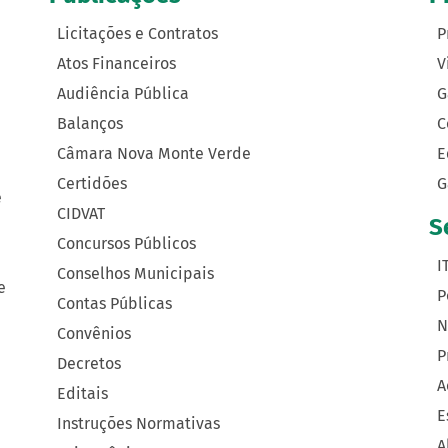
Licitações e Contratos
P
Atos Financeiros
V
Audiência Pública
G
Balanços
C
Câmara Nova Monte Verde
E
Certidões
G
e
CIDVAT
S
Concursos Públicos
I
Conselhos Municipais
e
P
Contas Públicas
N
Convênios
P
Decretos
A
Editais
E
Instruções Normativas
A