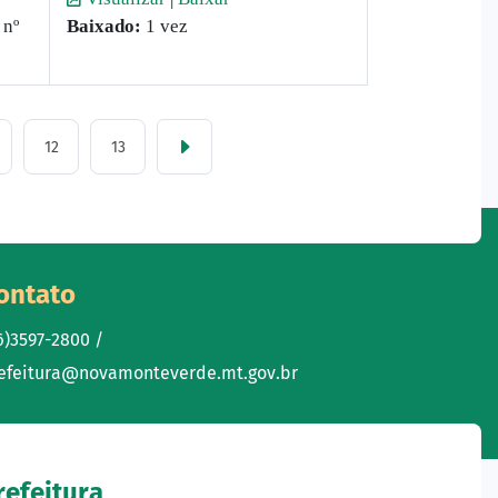
 nº
Baixado:
1 vez
12
13
ontato
6)3597-2800 /
efeitura@novamonteverde.mt.gov.br
refeitura