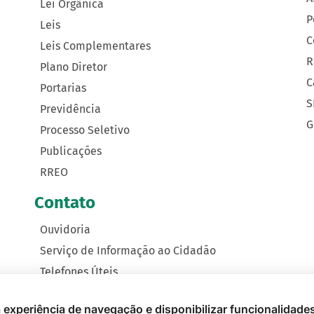
Lei Orgânica
P
Leis
C
Leis Complementares
R
Plano Diretor
C
Portarias
S
Previdência
G
Processo Seletivo
Publicações
RREO
Contato
Ouvidoria
Serviço de Informação ao Cidadão
Telefones Úteis
Como Chegar
 a experiência de navegação e disponibilizar funcionalidade