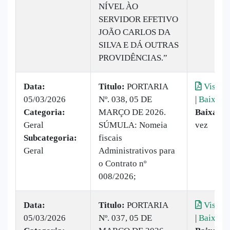
NÍVEL ÀO
SERVIDOR EFETIVO
JOÃO CARLOS DA
SILVA E DÁ OUTRAS
PROVIDÊNCIAS.”
Data:
Titulo:
PORTARIA
Visuali
05/03/2026
Nº. 038, 05 DE
|
Baixar
Categoria:
MARÇO DE 2026.
Baixado:
Geral
SÚMULA: Nomeia
vez
Subcategoria:
fiscais
Geral
Administrativos para
o Contrato nº
008/2026;
Data:
Titulo:
PORTARIA
Visuali
05/03/2026
Nº. 037, 05 DE
|
Baixar