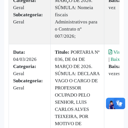
Categoria:
MARÇO DE 2026.
Baixado:
Geral
SÚMULA: Nomeia
vez
Subcategoria:
fiscais
Geral
Administrativos para
o Contrato nº
007/2026;
Data:
Titulo:
PORTARIA Nº
Visuali
04/03/2026
036, DE 04 DE
|
Baixar
Categoria:
MARÇO DE 2026.
Baixado:
Geral
SÚMULA: DECLARA
vezes
Subcategoria:
VAGO O CARGO DE
Geral
PROFESSOR
OCUPADO PELO
SENHOR, LUIS
CARLOS ALVES
TEIXEIRA, POR
MOTIVO DE