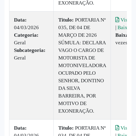
EXONERAÇÃO.
Data:
Titulo:
PORTARIA Nº
Visuali
04/03/2026
035, DE 04 DE
|
Baixar
Categoria:
MARÇO DE 2026
Baixado:
Geral
SÚMULA: DECLARA
vezes
Subcategoria:
VAGO O CARGO DE
Geral
MOTORISTA DE
MOTONIVELADORA
OCUPADO PELO
SENHOR, DONTINO
DA SILVA
BARREIRA, POR
MOTIVO DE
EXONERAÇÃO.
Data:
Titulo:
PORTARIA Nº
Visuali
04/03/2026
034, DE 04 DE
|
Baixar