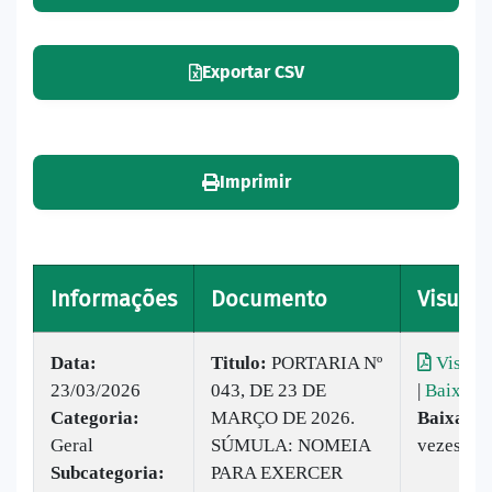
Exportar CSV
Imprimir
Informações
Documento
Visuali
Data:
Titulo:
PORTARIA Nº
Visuali
23/03/2026
043, DE 23 DE
|
Baixar
Categoria:
MARÇO DE 2026.
Baixado:
Geral
SÚMULA: NOMEIA
vezes
Subcategoria:
PARA EXERCER