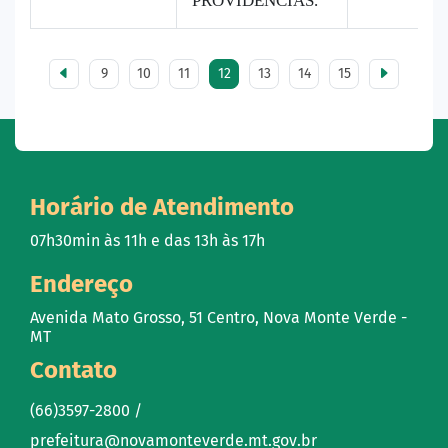
PROVIDÊNCIAS.
9
10
11
12
13
14
15
Horário de Atendimento
07h30min às 11h e das 13h às 17h
Endereço
Avenida Mato Grosso, 51 Centro, Nova Monte Verde -
MT
Contato
(66)3597-2800 /
prefeitura@novamonteverde.mt.gov.br