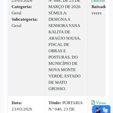
25/03/2026
Nº 048, DE 25 DE
|
Baixar
Categoria:
MARÇO DE 2026
Baixado:
8
Geral
SÚMULA:
vezes
Subcategoria:
DESIGNA A
Geral
SENHORA YANA
KALITA DE
ARAÚJO SOUSA,
FISCAL DE
OBRAS E
POSTURAS, DO
MUNICÍPIO DE
NOVA MONTE
VERDE, ESTADO
DE MATO
GROSSO.
Data:
Titulo:
PORTARIA
Visualiza
23/03/2026
N.º 046, 23 DE
|
Baixar