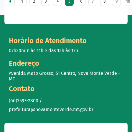
1
2
3
4
5
6
7
8
9
10
Horário de Atendimento
07h30min às 11h e das 13h às 17h
Endereço
Avenida Mato Grosso, 51 Centro, Nova Monte Verde -
MT
Contato
(66)3597-2800 /
prefeitura@novamonteverde.mt.gov.br