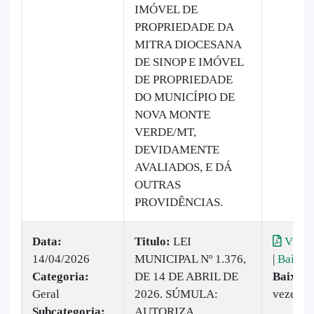
IMÓVEL DE
PROPRIEDADE DA
MITRA DIOCESANA
DE SINOP E IMÓVEL
DE PROPRIEDADE
DO MUNICÍPIO DE
NOVA MONTE
VERDE/MT,
DEVIDAMENTE
AVALIADOS, E DÁ
OUTRAS
PROVIDÊNCIAS.
Data:
Titulo:
LEI
Visual
14/04/2026
MUNICIPAL Nº 1.376,
|
Baixar
Categoria:
DE 14 DE ABRIL DE
Baixado
Geral
2026. SÚMULA:
vezes
Subcategoria:
AUTORIZA