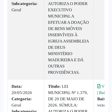
Subcategoria:
AUTORIZA O PODER
Geral
EXECUTIVO
MUNICIPAL A
EFETUAR A DOAÇÃO
DE BENS MÓVEIS
INSERVÍVEIS À
IGREJA ASSEMBLEIA
DE DEUS
MINISTÉRIO
MADUREIRA E DÁ
OUTRAS
PROVIDÊNCIAS.
Data:
Titulo:
LEI
Visual
20/05/2026
MUNICIPAL Nº 1.379,
|
Baixar
Categoria:
DE 20 DE MAIO DE
Baixado
Geral
2026. SÚMULA:
vezes
Subcategoria:
AUTORIZA O PODER