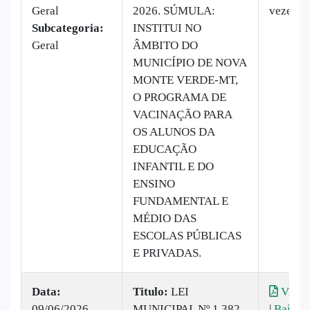
Geral
2026. SÚMULA:
vezes
Subcategoria:
INSTITUI NO
Geral
ÂMBITO DO
MUNICÍPIO DE NOVA
MONTE VERDE-MT,
O PROGRAMA DE
VACINAÇÃO PARA
OS ALUNOS DA
EDUCAÇÃO
INFANTIL E DO
ENSINO
FUNDAMENTAL E
MÉDIO DAS
ESCOLAS PÚBLICAS
E PRIVADAS.
Data:
Titulo:
LEI
Visual
09/06/2026
MUNICIPAL Nº 1.382
|
Baixar