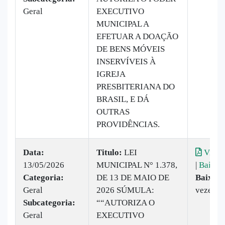
Geral
EXECUTIVO
MUNICIPAL A
EFETUAR A DOAÇÃO
DE BENS MÓVEIS
INSERVÍVEIS À
IGREJA
PRESBITERIANA DO
BRASIL, E DÁ
OUTRAS
PROVIDÊNCIAS.
Data:
Titulo:
LEI
Visual
13/05/2026
MUNICIPAL N° 1.378,
|
Baixar
Categoria:
DE 13 DE MAIO DE
Baixado
Geral
2026 SÚMULA:
vezes
Subcategoria:
““AUTORIZA O
Geral
EXECUTIVO