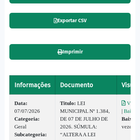
Exportar CSV
Imprimir
Informações
Documento
Visual
Data:
Titulo:
LEI
Visual
07/07/2026
MUNICIPAL Nº 1.384,
|
Baixar
Categoria:
DE 07 DE JULHO DE
Baixado
Geral
2026. SÚMULA:
vezes
Subcategoria:
“ALTERA A LEI