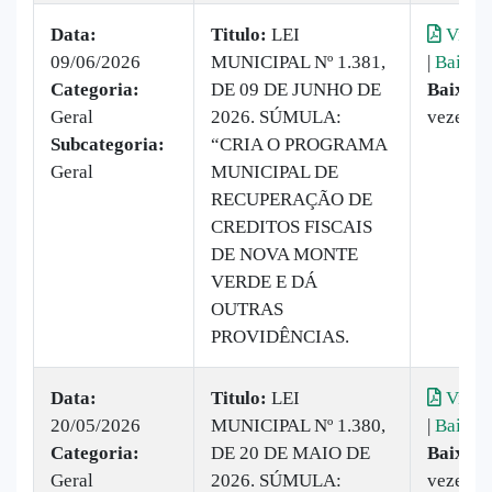
Data:
Titulo:
LEI
Visual
09/06/2026
MUNICIPAL Nº 1.381,
|
Baixar
Categoria:
DE 09 DE JUNHO DE
Baixado
Geral
2026. SÚMULA:
vezes
Subcategoria:
“CRIA O PROGRAMA
Geral
MUNICIPAL DE
RECUPERAÇÃO DE
CREDITOS FISCAIS
DE NOVA MONTE
VERDE E DÁ
OUTRAS
PROVIDÊNCIAS.
Data:
Titulo:
LEI
Visual
20/05/2026
MUNICIPAL Nº 1.380,
|
Baixar
Categoria:
DE 20 DE MAIO DE
Baixado
Geral
2026. SÚMULA:
vezes