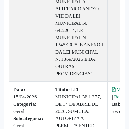
MUNICIPAL A
ALTERAR O ANEXO
VIII DA LEI
MUNICIPAL N.
642/2014, LEI
MUNICIPAL N.
1345/2025, E ANEXO I
DA LEI MUNICIPAL
N. 1369/2026 E DÁ
OUTRAS
PROVIDÊNCIAS”.
Data:
Titulo:
LEI
Visual
15/04/2026
MUNICIPAL Nº 1.377,
|
Baixar
Categoria:
DE 14 DE ABRIL DE
Baixado
Geral
2026. SUMULA:
vezes
Subcategoria:
AUTORIZA A
Geral
PERMUTA ENTRE