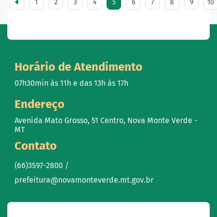
1
2
3
4
5
6
7
8
9
10
Horário de Atendimento
07h30min às 11h e das 13h às 17h
Endereço
Avenida Mato Grosso, 51 Centro, Nova Monte Verde -
MT
Contato
(66)3597-2800 /
prefeitura@novamonteverde.mt.gov.br