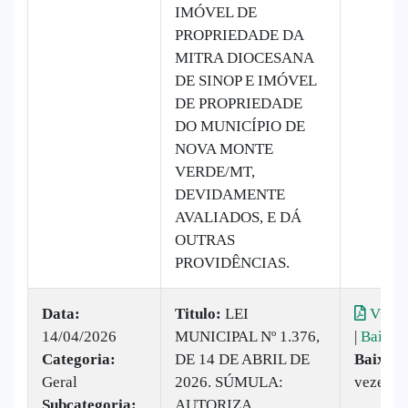
IMÓVEL DE
PROPRIEDADE DA
MITRA DIOCESANA
DE SINOP E IMÓVEL
DE PROPRIEDADE
DO MUNICÍPIO DE
NOVA MONTE
VERDE/MT,
DEVIDAMENTE
AVALIADOS, E DÁ
OUTRAS
PROVIDÊNCIAS.
Data:
Titulo:
LEI
Visual
14/04/2026
MUNICIPAL Nº 1.376,
|
Baixar
Categoria:
DE 14 DE ABRIL DE
Baixado
Geral
2026. SÚMULA:
vezes
Subcategoria:
AUTORIZA