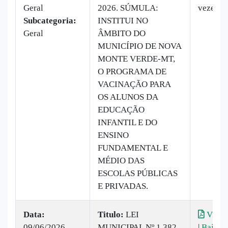
Geral
2026. SÚMULA:
vezes
Subcategoria:
INSTITUI NO
Geral
ÂMBITO DO
MUNICÍPIO DE NOVA
MONTE VERDE-MT,
O PROGRAMA DE
VACINAÇÃO PARA
OS ALUNOS DA
EDUCAÇÃO
INFANTIL E DO
ENSINO
FUNDAMENTAL E
MÉDIO DAS
ESCOLAS PÚBLICAS
E PRIVADAS.
Data:
Titulo:
LEI
Visual
09/06/2026
MUNICIPAL Nº 1.382
|
Baixar