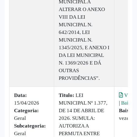
MUNICIPAL A
ALTERAR O ANEXO
VIII DA LEI
MUNICIPAL N.
642/2014, LEI
MUNICIPAL N.
1345/2025, E ANEXO I
DA LEI MUNICIPAL
N. 1369/2026 E DÁ
OUTRAS
PROVIDÊNCIAS”.
Data:
Titulo:
LEI
Visual
15/04/2026
MUNICIPAL Nº 1.377,
|
Baixar
Categoria:
DE 14 DE ABRIL DE
Baixado
Geral
2026. SUMULA:
vezes
Subcategoria:
AUTORIZA A
Geral
PERMUTA ENTRE