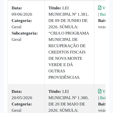
Data:
Titulo:
LEI
Visual
09/06/2026
MUNICIPAL Nº 1.381,
|
Baixar
Categoria:
DE 09 DE JUNHO DE
Baixado
Geral
2026. SÚMULA:
vezes
Subcategoria:
“CRIA O PROGRAMA
Geral
MUNICIPAL DE
RECUPERAÇÃO DE
CREDITOS FISCAIS
DE NOVA MONTE
VERDE E DÁ
OUTRAS
PROVIDÊNCIAS.
Data:
Titulo:
LEI
Visual
20/05/2026
MUNICIPAL Nº 1.380,
|
Baixar
Categoria:
DE 20 DE MAIO DE
Baixado
Geral
2026. SÚMULA:
vezes