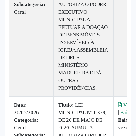
Subcategoria:
AUTORIZA O PODER
Geral
EXECUTIVO
MUNICIPAL A
EFETUAR A DOAÇÃO
DE BENS MÓVEIS
INSERVÍVEIS À
IGREJA ASSEMBLEIA
DE DEUS
MINISTÉRIO
MADUREIRA E DÁ
OUTRAS
PROVIDÊNCIAS.
Data:
Titulo:
LEI
Visual
20/05/2026
MUNICIPAL Nº 1.379,
|
Baixar
Categoria:
DE 20 DE MAIO DE
Baixado
Geral
2026. SÚMULA:
vezes
Subcategoria:
AUTORIZA O PODER