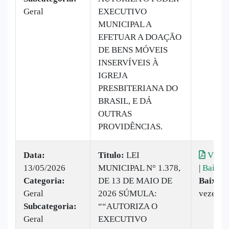
Geral
EXECUTIVO
MUNICIPAL A
EFETUAR A DOAÇÃO
DE BENS MÓVEIS
INSERVÍVEIS À
IGREJA
PRESBITERIANA DO
BRASIL, E DÁ
OUTRAS
PROVIDÊNCIAS.
Data:
Titulo:
LEI
Visual
13/05/2026
MUNICIPAL N° 1.378,
|
Baixar
Categoria:
DE 13 DE MAIO DE
Baixado
Geral
2026 SÚMULA:
vezes
Subcategoria:
““AUTORIZA O
Geral
EXECUTIVO