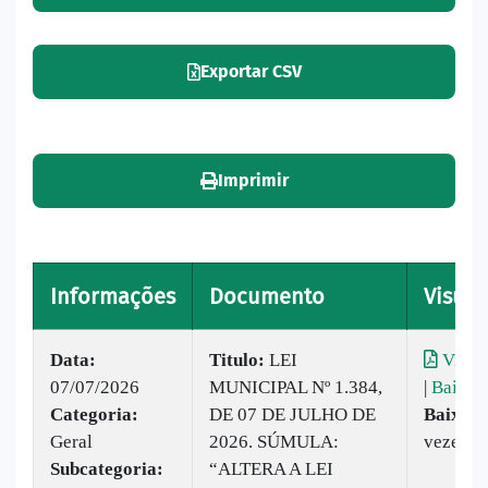
Exportar CSV
Imprimir
Informações
Documento
Visual
Data:
Titulo:
LEI
Visual
07/07/2026
MUNICIPAL Nº 1.384,
|
Baixar
Categoria:
DE 07 DE JULHO DE
Baixado
Geral
2026. SÚMULA:
vezes
Subcategoria:
“ALTERA A LEI