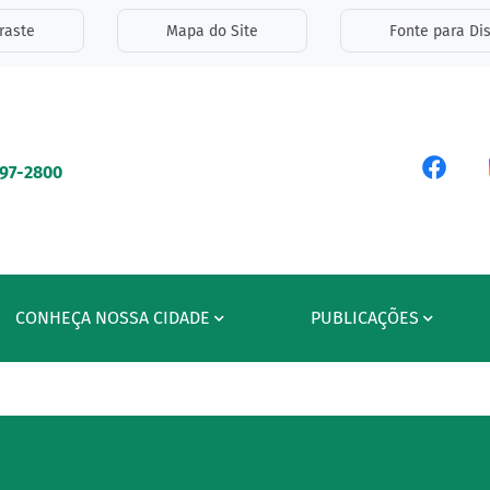
inks de acessibilidade
raste
Mapa do Site
Fonte para Dis
ipal
Acess
597-2800
CONHEÇA NOSSA CIDADE
PUBLICAÇÕES