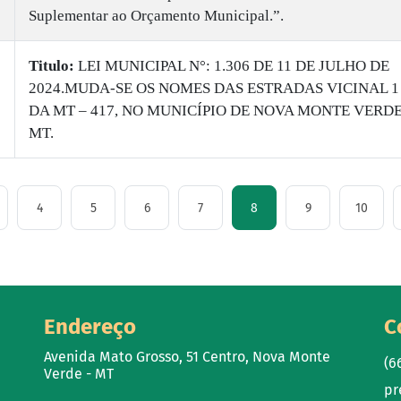
Suplementar ao Orçamento Municipal.”.
Titulo:
LEI MUNICIPAL N°: 1.306 DE 11 DE JULHO DE
2024.MUDA-SE OS NOMES DAS ESTRADAS VICINAL 1 
DA MT – 417, NO MUNICÍPIO DE NOVA MONTE VERDE
MT.
4
5
6
7
8
9
10
Endereço
C
Avenida Mato Grosso, 51 Centro, Nova Monte
(6
Verde - MT
pr