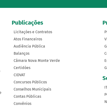
Publicações
P
Licitações e Contratos
P
Atos Financeiros
V
Audiência Pública
G
Balanços
C
Câmara Nova Monte Verde
E
Certidões
G
e
CIDVAT
S
Concursos Públicos
I
Conselhos Municipais
e
P
Contas Públicas
N
Convênios