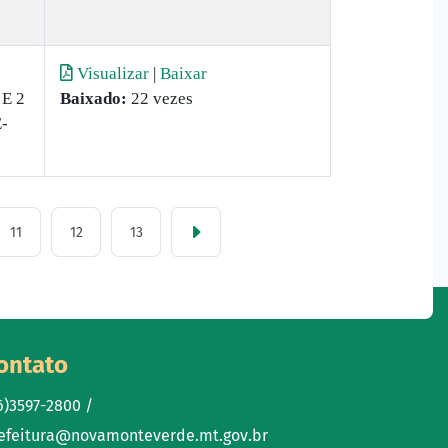
Visualizar
|
Baixar
E 2
Baixado:
22 vezes
-
11
12
13
ontato
6)3597-2800 /
efeitura@novamonteverde.mt.gov.br