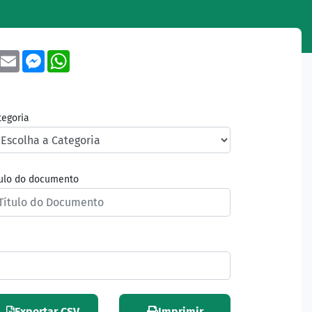
book
Twitter
Email
Messenger
WhatsApp
tegoria
tulo do documento
Exportar CSV
Imprimir