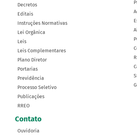
P
Decretos
A
Editais
E
Instruções Normativas
A
Lei Orgânica
P
Leis
C
Leis Complementares
R
Plano Diretor
C
Portarias
S
Previdência
G
Processo Seletivo
Publicações
RREO
Contato
Ouvidoria