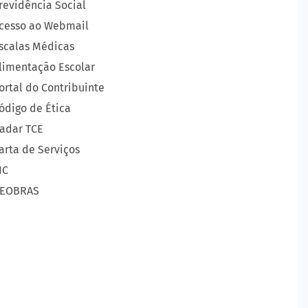
revidência Social
cesso ao Webmail
scalas Médicas
limentação Escolar
ortal do Contribuinte
ódigo de Ética
adar TCE
arta de Serviços
IC
EOBRAS