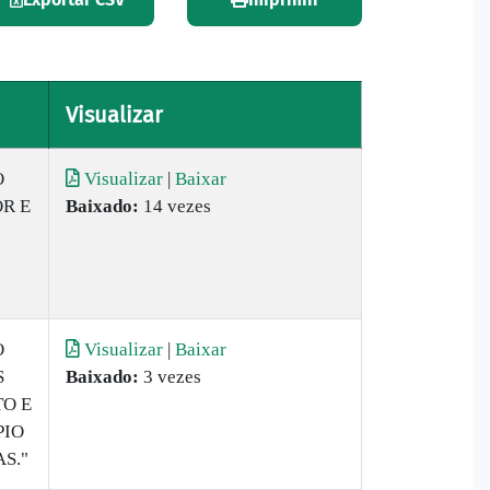
Visualizar
O
Visualizar
|
Baixar
R E
Baixado:
14 vezes
O
Visualizar
|
Baixar
S
Baixado:
3 vezes
TO E
PIO
S."