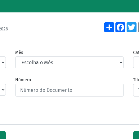
Share
Face
2026
Mês
Ca
Número
Tí