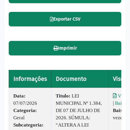
Exportar CSV
Imprimir
Informações
Documento
Visual
Data:
Titulo:
LEI
Visual
07/07/2026
MUNICIPAL Nº 1.384,
|
Baixar
Categoria:
DE 07 DE JULHO DE
Baixado
Geral
2026. SÚMULA:
vezes
Subcategoria:
“ALTERA A LEI