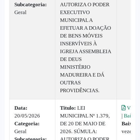
Subcategoria:
AUTORIZA O PODER
Geral
EXECUTIVO
MUNICIPAL A
EFETUAR A DOAÇÃO
DE BENS MÓVEIS
INSERVÍVEIS À
IGREJA ASSEMBLEIA
DE DEUS
MINISTÉRIO
MADUREIRA E DÁ
OUTRAS
PROVIDÊNCIAS.
Data:
Titulo:
LEI
Visual
20/05/2026
MUNICIPAL Nº 1.379,
|
Baixar
Categoria:
DE 20 DE MAIO DE
Baixado
Geral
2026. SÚMULA:
vezes
Subcategoria:
AUTORIZA O PODER