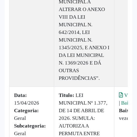
MUNICIPAL A
ALTERAR O ANEXO
VIII DA LEI
MUNICIPAL N.
642/2014, LEI
MUNICIPAL N.
1345/2025, E ANEXO I
DA LEI MUNICIPAL
N. 1369/2026 E DÁ
OUTRAS
PROVIDÊNCIAS”.
Data:
Titulo:
LEI
Visual
15/04/2026
MUNICIPAL Nº 1.377,
|
Baixar
Categoria:
DE 14 DE ABRIL DE
Baixado
Geral
2026. SUMULA:
vezes
Subcategoria:
AUTORIZA A
Geral
PERMUTA ENTRE