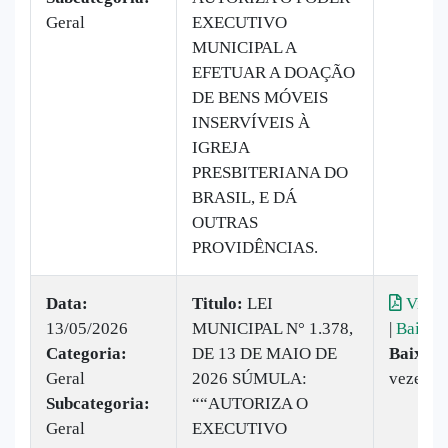
Geral
EXECUTIVO
MUNICIPAL A
EFETUAR A DOAÇÃO
DE BENS MÓVEIS
INSERVÍVEIS À
IGREJA
PRESBITERIANA DO
BRASIL, E DÁ
OUTRAS
PROVIDÊNCIAS.
Data:
Titulo:
LEI
Visual
13/05/2026
MUNICIPAL N° 1.378,
|
Baixar
Categoria:
DE 13 DE MAIO DE
Baixado
Geral
2026 SÚMULA:
vezes
Subcategoria:
““AUTORIZA O
Geral
EXECUTIVO