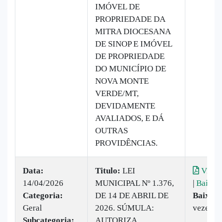
IMÓVEL DE
PROPRIEDADE DA
MITRA DIOCESANA
DE SINOP E IMÓVEL
DE PROPRIEDADE
DO MUNICÍPIO DE
NOVA MONTE
VERDE/MT,
DEVIDAMENTE
AVALIADOS, E DÁ
OUTRAS
PROVIDÊNCIAS.
Data:
Titulo:
LEI
Visual
14/04/2026
MUNICIPAL Nº 1.376,
|
Baixar
Categoria:
DE 14 DE ABRIL DE
Baixado
Geral
2026. SÚMULA:
vezes
Subcategoria:
AUTORIZA