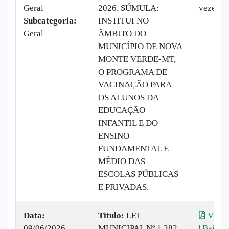
Geral
2026. SÚMULA:
vezes
Subcategoria:
INSTITUI NO
Geral
ÂMBITO DO
MUNICÍPIO DE NOVA
MONTE VERDE-MT,
O PROGRAMA DE
VACINAÇÃO PARA
OS ALUNOS DA
EDUCAÇÃO
INFANTIL E DO
ENSINO
FUNDAMENTAL E
MÉDIO DAS
ESCOLAS PÚBLICAS
E PRIVADAS.
Data:
Titulo:
LEI
Visual
09/06/2026
MUNICIPAL Nº 1.382
|
Baixar