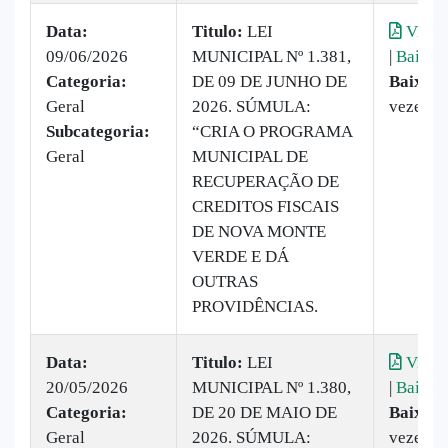
Data:
Titulo:
LEI
Visual
09/06/2026
MUNICIPAL Nº 1.381,
|
Baixar
Categoria:
DE 09 DE JUNHO DE
Baixado
Geral
2026. SÚMULA:
vezes
Subcategoria:
“CRIA O PROGRAMA
Geral
MUNICIPAL DE
RECUPERAÇÃO DE
CREDITOS FISCAIS
DE NOVA MONTE
VERDE E DÁ
OUTRAS
PROVIDÊNCIAS.
Data:
Titulo:
LEI
Visual
20/05/2026
MUNICIPAL Nº 1.380,
|
Baixar
Categoria:
DE 20 DE MAIO DE
Baixado
Geral
2026. SÚMULA:
vezes