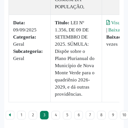
POPULAÇÃO,
Data:
Titulo:
LEI Nº
Visualiz
09/09/2025
1.356, DE 09 DE
|
Baixar
Categoria:
SETEMBRO DE
Baixado:
Geral
2025. SÚMULA:
vezes
Subcategoria:
Dispõe sobre o
Geral
Plano Plurianual do
Município de Nova
Monte Verde para o
quadriênio 2026-
2029, e dá outras
providências.
1
2
3
4
5
6
7
8
9
10