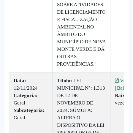
SOBRE ATIVIDADES
DE LICENCIAMENTO
E FISCALIZAÇÃO
AMBIENTAL NO
ÂMBITO DO
MUNICÍPIO DE NOVA
MONTE VERDE E DÁ
OUTRAS
PROVIDÊNCIAS."
Data:
Titulo:
LEI
Visual
12/11/2024
MUNICIPAL N°: 1.313
|
Baixar
Categoria:
DE 12 DE
Baixado
Geral
NOVEMBRO DE
vezes
Subcategoria:
2024. SÚMULA:
Geral
ALTERA O
DISPOSITIVO DA LEI
399/2009 DE 05 DE