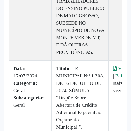
TRABALHADORES
DO ENSINO PÚBLICO
DE MATO GROSSO,
SUBSEDE NO
MUNICÍPIO DE NOVA
MONTE VERDE-MT,
E DÁ OUTRAS
PROVIDÊNCIAS.
Data:
Titulo:
LEI
Visual
17/07/2024
MUNICIPAL N:º 1.308,
|
Baixar
Categoria:
DE 16 DE JULHO DE
Baixado
Geral
2024. SÚMULA:
vezes
Subcategoria:
“Dispõe Sobre
Geral
Abertura de Crédito
Adicional Especial ao
Orçamento
Municipal.”.