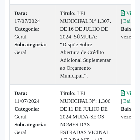
Data:
Titulo:
LEI
Visual
17/07/2024
MUNICIPAL N.º 1.307,
|
Baixar
Categoria:
DE 16 DE JULHO DE
Baixado
Geral
2024. SÚMULA:
vezes
Subcategoria:
“Dispõe Sobre
Geral
Abertura de Crédito
Adicional Suplementar
ao Orçamento
Municipal.”.
Data:
Titulo:
LEI
Visual
11/07/2024
MUNICIPAL N°: 1.306
|
Baixar
Categoria:
DE 11 DE JULHO DE
Baixado
Geral
2024.MUDA-SE OS
vezes
Subcategoria:
NOMES DAS
Geral
ESTRADAS VICINAL