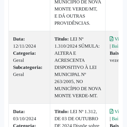
MUNICÍPIO DE NOVA
MONTE VERDE/MT,
E DÁ OUTRAS
PROVIDÊNCIAS.
Data:
Titulo:
LEI Nº
Visual
12/11/2024
1.310/2024 SÚMULA:
|
Baixar
Categoria:
ALTERA E
Baixado
Geral
ACRESCENTA
vezes
Subcategoria:
DISPOSITIVO À LEI
Geral
MUNICIPAL Nº
263/2005, NO
MUNICÍPIO DE NOVA
MONTE VERDE-MT.
Data:
Titulo:
LEI Nº 1.312,
Visual
03/10/2024
DE 03 DE OUTUBRO
|
Baixar
Categoria:
DE 2024 Dispõe sobre
Baixado