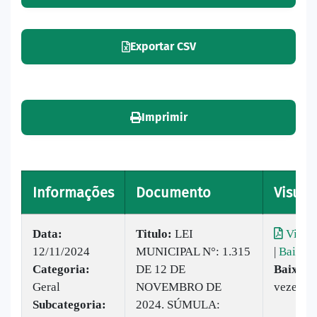
Exportar CSV
Imprimir
Informações
Documento
Visual
Data:
Titulo:
LEI
Visual
12/11/2024
MUNICIPAL N°: 1.315
|
Baixar
Categoria:
DE 12 DE
Baixado
Geral
NOVEMBRO DE
vezes
Subcategoria:
2024. SÚMULA: