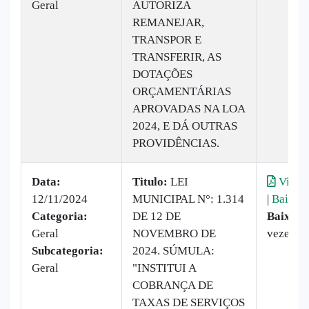
Geral
AUTORIZA
REMANEJAR,
TRANSPOR E
TRANSFERIR, AS
DOTAÇÕES
ORÇAMENTÁRIAS
APROVADAS NA LOA
2024, E DÁ OUTRAS
PROVIDÊNCIAS.
Data:
Titulo:
LEI
Visual
12/11/2024
MUNICIPAL N°: 1.314
|
Baixar
Categoria:
DE 12 DE
Baixado
Geral
NOVEMBRO DE
vezes
Subcategoria:
2024. SÚMULA:
Geral
"INSTITUI A
COBRANÇA DE
TAXAS DE SERVIÇOS