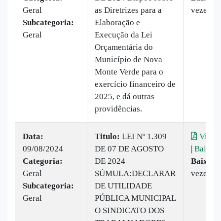
Geral
as Diretrizes para a
vezes
Subcategoria:
Elaboração e
Geral
Execução da Lei
Orçamentária do
Município de Nova
Monte Verde para o
exercício financeiro de
2025, e dá outras
providências.
Data:
Titulo:
LEI Nº 1.309
Visual
09/08/2024
DE 07 DE AGOSTO
|
Baixar
Categoria:
DE 2024
Baixado
Geral
SÚMULA:DECLARAR
vezes
Subcategoria:
DE UTILIDADE
Geral
PÚBLICA MUNICIPAL
O SINDICATO DOS