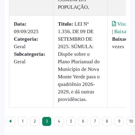
POPULAÇÃO,
Data:
Titulo:
LEI Nº
Visualiz
09/09/2025
1.356, DE 09 DE
|
Baixar
Categoria:
SETEMBRO DE
Baixado:
Geral
2025. SÚMULA:
vezes
Subcategoria:
Dispõe sobre o
Geral
Plano Plurianual do
Município de Nova
Monte Verde para o
quadriênio 2026-
2029, e dá outras
providências.
1
2
3
4
5
6
7
8
9
10