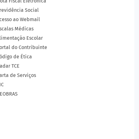
ota Fiscal Eletrônica
revidência Social
cesso ao Webmail
scalas Médicas
limentação Escolar
ortal do Contribuinte
ódigo de Ética
adar TCE
arta de Serviços
IC
EOBRAS