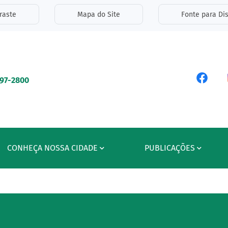
inks de acessibilidade
raste
Mapa do Site
Fonte para Dis
ipal
Acess
597-2800
CONHEÇA NOSSA CIDADE
PUBLICAÇÕES