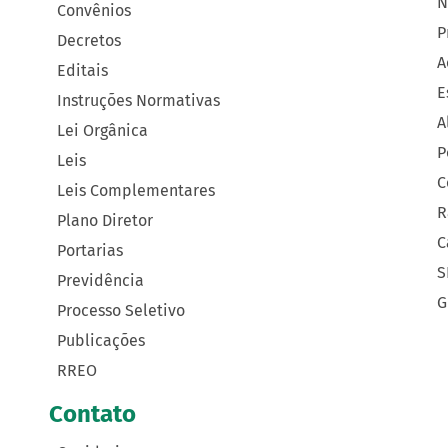
N
Convênios
P
Decretos
A
Editais
E
Instruções Normativas
A
Lei Orgânica
P
Leis
C
Leis Complementares
R
Plano Diretor
C
Portarias
S
Previdência
G
Processo Seletivo
Publicações
RREO
Contato