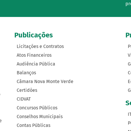
pr
Publicações
P
Licitações e Contratos
P
Atos Financeiros
V
Audiência Pública
G
Balanços
C
Câmara Nova Monte Verde
E
Certidões
G
e
CIDVAT
S
Concursos Públicos
I
Conselhos Municipais
e
P
Contas Públicas