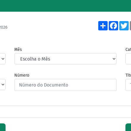
Share
Face
2026
Mês
Ca
Número
Tí