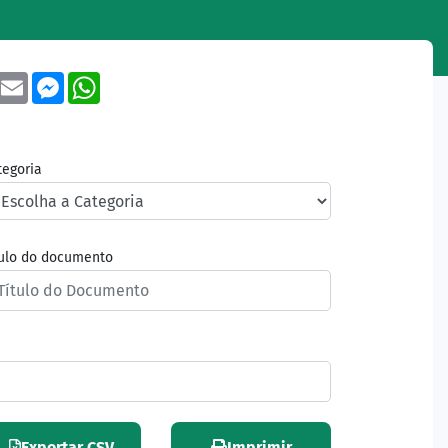
book
Twitter
Email
Messenger
WhatsApp
tegoria
tulo do documento
Exportar CSV
Imprimir