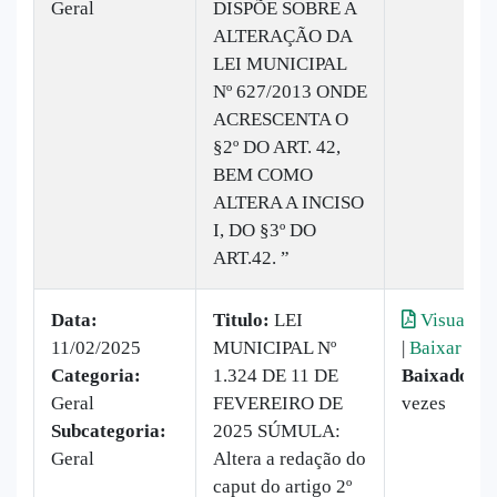
Geral
DISPÕE SOBRE A
ALTERAÇÃO DA
LEI MUNICIPAL
Nº 627/2013 ONDE
ACRESCENTA O
§2º DO ART. 42,
BEM COMO
ALTERA A INCISO
I, DO §3º DO
ART.42. ”
Data:
Titulo:
LEI
Visualiza
11/02/2025
MUNICIPAL Nº
|
Baixar
Categoria:
1.324 DE 11 DE
Baixado:
1
Geral
FEVEREIRO DE
vezes
Subcategoria:
2025 SÚMULA:
Geral
Altera a redação do
caput do artigo 2º