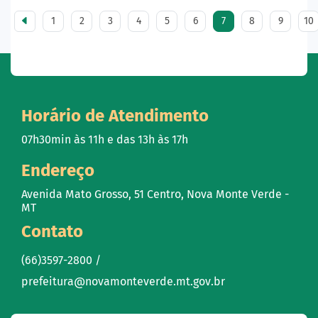
1
2
3
4
5
6
7
8
9
10
Horário de Atendimento
07h30min às 11h e das 13h às 17h
Endereço
Avenida Mato Grosso, 51 Centro, Nova Monte Verde -
MT
Contato
(66)3597-2800 /
prefeitura@novamonteverde.mt.gov.br