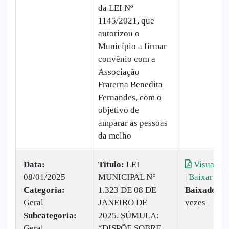
da LEI Nº
1145/2021, que
autorizou o
Município a firmar
convênio com a
Associação
Fraterna Benedita
Fernandes, com o
objetivo de
amparar as pessoas
da melho
Data:
Titulo:
LEI
Visualiza
08/01/2025
MUNICIPAL N°
|
Baixar
Categoria:
1.323 DE 08 DE
Baixado:
6
Geral
JANEIRO DE
vezes
Subcategoria:
2025. SÚMULA:
Geral
“DISPÕE SOBRE