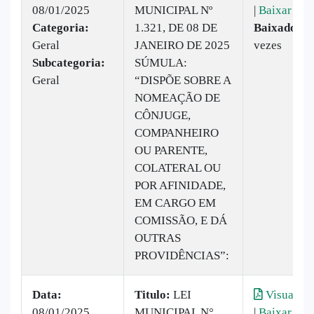
08/01/2025
MUNICIPAL Nº
|
Baixar
Categoria:
1.321, DE 08 DE
Baixado:
4
Geral
JANEIRO DE 2025
vezes
Subcategoria:
SÚMULA:
Geral
“DISPÕE SOBRE A
NOMEAÇÃO DE
CÔNJUGE,
COMPANHEIRO
OU PARENTE,
COLATERAL OU
POR AFINIDADE,
EM CARGO EM
COMISSÃO, E DÁ
OUTRAS
PROVIDÊNCIAS”:
Data:
Titulo:
LEI
Visualiza
08/01/2025
MUNICIPAL N°
|
Baixar