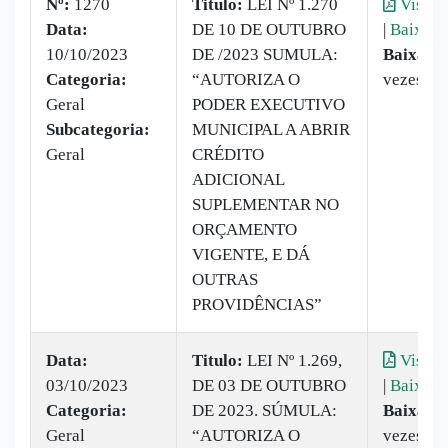
Nº:
1270
Titulo:
​LEI Nº 1.270
Visual
Data:
DE 10 DE OUTUBRO
|
Baixar
10/10/2023
DE /2023 SUMULA:
Baixado
Categoria:
“AUTORIZA O
vezes
Geral
PODER EXECUTIVO
Subcategoria:
MUNICIPAL A ABRIR
Geral
CRÉDITO
ADICIONAL
SUPLEMENTAR NO
ORÇAMENTO
VIGENTE, E DÁ
OUTRAS
PROVIDÊNCIAS”
Data:
Titulo:
​LEI Nº 1.269,
Visual
03/10/2023
DE 03 DE OUTUBRO
|
Baixar
Categoria:
DE 2023. SÚMULA:
Baixado
Geral
“AUTORIZA O
vezes