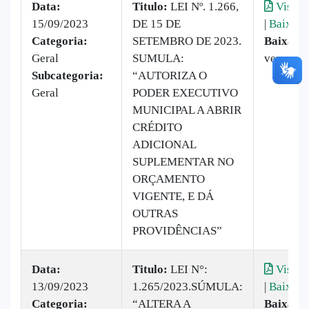
Data:
Titulo:
LEI Nº. 1.266,
Visual
15/09/2023
DE 15 DE
|
Baixar
Categoria:
SETEMBRO DE 2023.
Baixado
Geral
SUMULA:
vezes
Subcategoria:
“AUTORIZA O
Geral
PODER EXECUTIVO
MUNICIPAL A ABRIR
CRÉDITO
ADICIONAL
SUPLEMENTAR NO
ORÇAMENTO
VIGENTE, E DÁ
OUTRAS
PROVIDÊNCIAS”
Data:
Titulo:
​LEI N°:
Visual
13/09/2023
1.265/2023.SÚMULA:
|
Baixar
Categoria:
“ALTERA A
Baixado