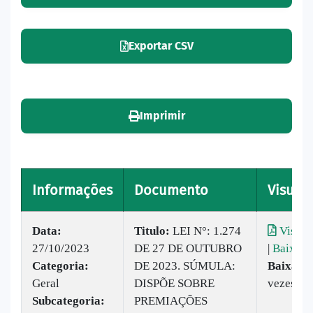
Exportar CSV
Imprimir
Informações
Documento
Visuali
Data:
Titulo:
LEI N°: 1.274
Visual
27/10/2023
DE 27 DE OUTUBRO
|
Baixar
Categoria:
DE 2023. SÚMULA:
Baixado
Geral
DISPÕE SOBRE
vezes
Subcategoria:
PREMIAÇÕES