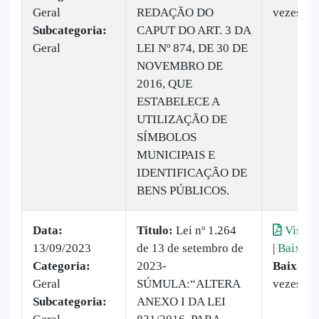
Geral
REDAÇÃO DO
vezes
Subcategoria:
CAPUT DO ART. 3 DA
Geral
LEI Nº 874, DE 30 DE
NOVEMBRO DE
2016, QUE
ESTABELECE A
UTILIZAÇÃO DE
SÍMBOLOS
MUNICIPAIS E
IDENTIFICAÇÃO DE
BENS PÚBLICOS.
Data:
Titulo:
​Lei nº 1.264
Visual
13/09/2023
de 13 de setembro de
|
Baixar
Categoria:
2023-
Baixado
Geral
SÚMULA:“ALTERA
vezes
Subcategoria:
ANEXO I DA LEI