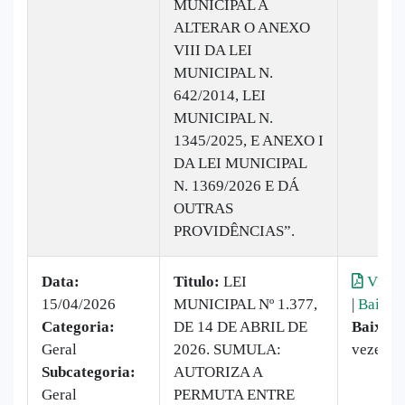
MUNICIPAL A
ALTERAR O ANEXO
VIII DA LEI
MUNICIPAL N.
642/2014, LEI
MUNICIPAL N.
1345/2025, E ANEXO I
DA LEI MUNICIPAL
N. 1369/2026 E DÁ
OUTRAS
PROVIDÊNCIAS”.
Data:
Titulo:
LEI
Visual
15/04/2026
MUNICIPAL Nº 1.377,
|
Baixar
Categoria:
DE 14 DE ABRIL DE
Baixado
Geral
2026. SUMULA:
vezes
Subcategoria:
AUTORIZA A
Geral
PERMUTA ENTRE