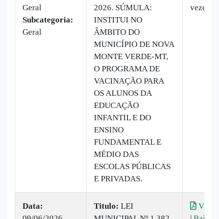
Geral
2026. SÚMULA:
vezes
Subcategoria:
INSTITUI NO
Geral
ÂMBITO DO
MUNICÍPIO DE NOVA
MONTE VERDE-MT,
O PROGRAMA DE
VACINAÇÃO PARA
OS ALUNOS DA
EDUCAÇÃO
INFANTIL E DO
ENSINO
FUNDAMENTAL E
MÉDIO DAS
ESCOLAS PÚBLICAS
E PRIVADAS.
Data:
Titulo:
LEI
Visual
09/06/2026
MUNICIPAL Nº 1.382
|
Baixar