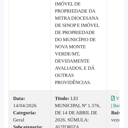
IMÓVEL DE
PROPRIEDADE DA
MITRA DIOCESANA
DE SINOP E IMÓVEL
DE PROPRIEDADE
DO MUNICÍPIO DE
NOVA MONTE
VERDE/MT,
DEVIDAMENTE
AVALIADOS, E DÁ
OUTRAS
PROVIDÊNCIAS.
Data:
Titulo:
LEI
Visual
14/04/2026
MUNICIPAL Nº 1.376,
|
Baixar
Categoria:
DE 14 DE ABRIL DE
Baixado
Geral
2026. SÚMULA:
vezes
Subcategoria:
AUTORIZA