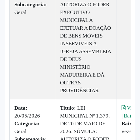
Subcategoria:
AUTORIZA O PODER
Geral
EXECUTIVO
MUNICIPAL A
EFETUAR A DOAÇÃO
DE BENS MÓVEIS
INSERVÍVEIS À
IGREJA ASSEMBLEIA
DE DEUS
MINISTÉRIO
MADUREIRA E DÁ
OUTRAS
PROVIDÊNCIAS.
Data:
Titulo:
LEI
Visual
20/05/2026
MUNICIPAL Nº 1.379,
|
Baixar
Categoria:
DE 20 DE MAIO DE
Baixado
Geral
2026. SÚMULA:
vezes
Subcategoria:
AUTORIZA O PODER