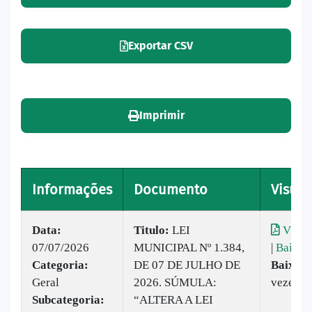
Exportar CSV
Imprimir
Informações
Documento
Visual
Data:
Titulo:
LEI
Visual
07/07/2026
MUNICIPAL Nº 1.384,
|
Baixar
Categoria:
DE 07 DE JULHO DE
Baixado
Geral
2026. SÚMULA:
vezes
Subcategoria:
“ALTERA A LEI