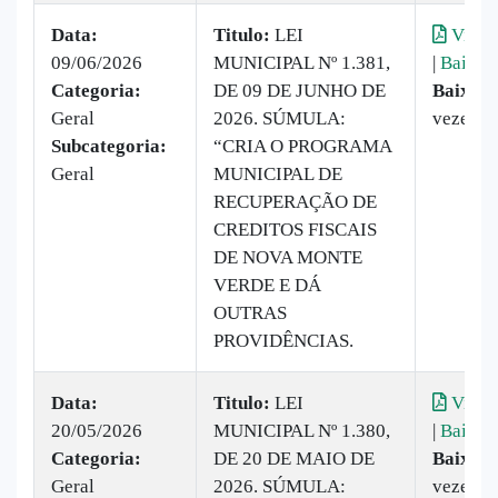
Data:
Titulo:
LEI
Visual
09/06/2026
MUNICIPAL Nº 1.381,
|
Baixar
Categoria:
DE 09 DE JUNHO DE
Baixado
Geral
2026. SÚMULA:
vezes
Subcategoria:
“CRIA O PROGRAMA
Geral
MUNICIPAL DE
RECUPERAÇÃO DE
CREDITOS FISCAIS
DE NOVA MONTE
VERDE E DÁ
OUTRAS
PROVIDÊNCIAS.
Data:
Titulo:
LEI
Visual
20/05/2026
MUNICIPAL Nº 1.380,
|
Baixar
Categoria:
DE 20 DE MAIO DE
Baixado
Geral
2026. SÚMULA:
vezes