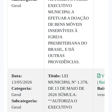
Geral
EXECUTIVO
MUNICIPAL A
EFETUAR A DOAÇÃO
DE BENS MÓVEIS
INSERVÍVEIS À
IGREJA
PRESBITERIANA DO
BRASIL, E DÁ
OUTRAS
PROVIDÊNCIAS.
Data:
Titulo:
LEI
Visual
13/05/2026
MUNICIPAL N° 1.378,
|
Baixar
Categoria:
DE 13 DE MAIO DE
Baixado
Geral
2026 SÚMULA:
vezes
Subcategoria:
““AUTORIZA O
Geral
EXECUTIVO