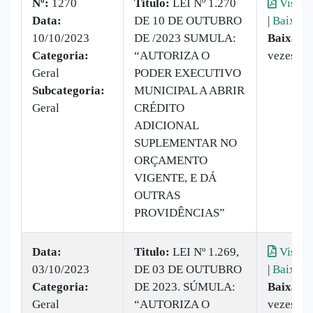
Nº:
1270
Titulo:
​LEI Nº 1.270
Visual
Data:
DE 10 DE OUTUBRO
|
Baixar
10/10/2023
DE /2023 SUMULA:
Baixado
Categoria:
“AUTORIZA O
vezes
Geral
PODER EXECUTIVO
Subcategoria:
MUNICIPAL A ABRIR
Geral
CRÉDITO
ADICIONAL
SUPLEMENTAR NO
ORÇAMENTO
VIGENTE, E DÁ
OUTRAS
PROVIDÊNCIAS”
Data:
Titulo:
​LEI Nº 1.269,
Visual
03/10/2023
DE 03 DE OUTUBRO
|
Baixar
Categoria:
DE 2023. SÚMULA:
Baixado
Geral
“AUTORIZA O
vezes