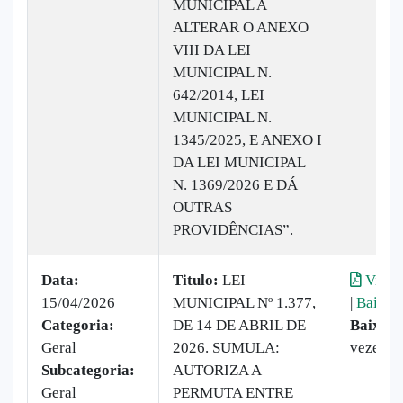
MUNICIPAL A
ALTERAR O ANEXO
VIII DA LEI
MUNICIPAL N.
642/2014, LEI
MUNICIPAL N.
1345/2025, E ANEXO I
DA LEI MUNICIPAL
N. 1369/2026 E DÁ
OUTRAS
PROVIDÊNCIAS”.
Data:
Titulo:
LEI
Visual
15/04/2026
MUNICIPAL Nº 1.377,
|
Baixar
Categoria:
DE 14 DE ABRIL DE
Baixado
Geral
2026. SUMULA:
vezes
Subcategoria:
AUTORIZA A
Geral
PERMUTA ENTRE