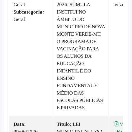
Geral
2026. SÚMULA:
vezes
Subcategoria:
INSTITUI NO
Geral
ÂMBITO DO
MUNICÍPIO DE NOVA
MONTE VERDE-MT,
O PROGRAMA DE
VACINAÇÃO PARA
OS ALUNOS DA
EDUCAÇÃO
INFANTIL E DO
ENSINO
FUNDAMENTAL E
MÉDIO DAS
ESCOLAS PÚBLICAS
E PRIVADAS.
Data:
Titulo:
LEI
Visual
09/06/2026
MUNICIPAL Nº 1.382
|
Baixar