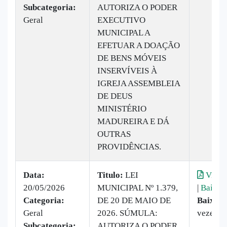
Subcategoria:
AUTORIZA O PODER
Geral
EXECUTIVO
MUNICIPAL A
EFETUAR A DOAÇÃO
DE BENS MÓVEIS
INSERVÍVEIS À
IGREJA ASSEMBLEIA
DE DEUS
MINISTÉRIO
MADUREIRA E DÁ
OUTRAS
PROVIDÊNCIAS.
Data:
Titulo:
LEI
Visual
20/05/2026
MUNICIPAL Nº 1.379,
|
Baixar
Categoria:
DE 20 DE MAIO DE
Baixado
Geral
2026. SÚMULA:
vezes
Subcategoria:
AUTORIZA O PODER