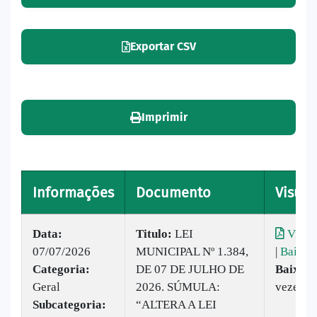
Exportar CSV
Imprimir
Informações
Documento
Visual
Data:
Titulo:
LEI
Visual
07/07/2026
MUNICIPAL Nº 1.384,
|
Baixar
Categoria:
DE 07 DE JULHO DE
Baixado
Geral
2026. SÚMULA:
vezes
Subcategoria:
“ALTERA A LEI