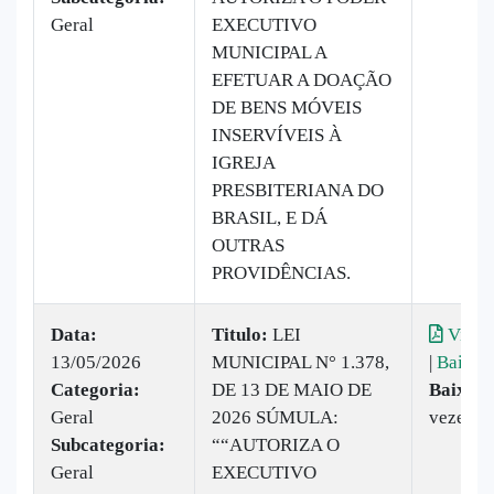
Geral
EXECUTIVO
MUNICIPAL A
EFETUAR A DOAÇÃO
DE BENS MÓVEIS
INSERVÍVEIS À
IGREJA
PRESBITERIANA DO
BRASIL, E DÁ
OUTRAS
PROVIDÊNCIAS.
Data:
Titulo:
LEI
Visual
13/05/2026
MUNICIPAL N° 1.378,
|
Baixar
Categoria:
DE 13 DE MAIO DE
Baixado
Geral
2026 SÚMULA:
vezes
Subcategoria:
““AUTORIZA O
Geral
EXECUTIVO