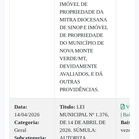
IMÓVEL DE
PROPRIEDADE DA
MITRA DIOCESANA
DE SINOP E IMÓVEL
DE PROPRIEDADE
DO MUNICÍPIO DE
NOVA MONTE
VERDE/MT,
DEVIDAMENTE
AVALIADOS, E DÁ
OUTRAS
PROVIDÊNCIAS.
Data:
Titulo:
LEI
Visual
14/04/2026
MUNICIPAL Nº 1.376,
|
Baixar
Categoria:
DE 14 DE ABRIL DE
Baixado
Geral
2026. SÚMULA:
vezes
Subcategoria:
AUTORIZA