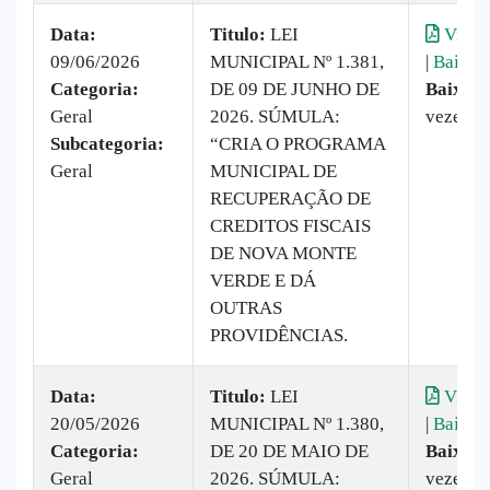
Data:
Titulo:
LEI
Visual
09/06/2026
MUNICIPAL Nº 1.381,
|
Baixar
Categoria:
DE 09 DE JUNHO DE
Baixado
Geral
2026. SÚMULA:
vezes
Subcategoria:
“CRIA O PROGRAMA
Geral
MUNICIPAL DE
RECUPERAÇÃO DE
CREDITOS FISCAIS
DE NOVA MONTE
VERDE E DÁ
OUTRAS
PROVIDÊNCIAS.
Data:
Titulo:
LEI
Visual
20/05/2026
MUNICIPAL Nº 1.380,
|
Baixar
Categoria:
DE 20 DE MAIO DE
Baixado
Geral
2026. SÚMULA:
vezes