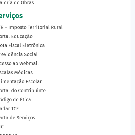
aleria de Obras
erviços
TR – Imposto Territorial Rural
ortal Educação
ota Fiscal Eletrônica
revidência Social
cesso ao Webmail
scalas Médicas
limentação Escolar
ortal do Contribuinte
ódigo de Ética
adar TCE
arta de Serviços
IC