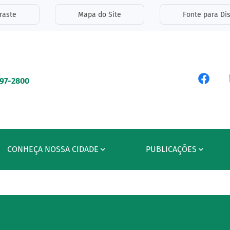
inks de acessibilidade
raste
Mapa do Site
Fonte para Dis
ipal
Acess
597-2800
CONHEÇA NOSSA CIDADE
PUBLICAÇÕES