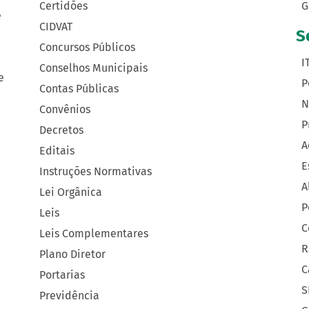
Certidões
G
e
CIDVAT
S
Concursos Públicos
I
Conselhos Municipais
e
P
Contas Públicas
N
Convênios
P
Decretos
A
Editais
E
Instruções Normativas
A
Lei Orgânica
P
Leis
C
Leis Complementares
R
Plano Diretor
C
Portarias
S
Previdência