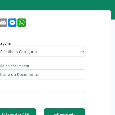
book
Twitter
Email
Messenger
WhatsApp
tegoria
tulo do documento
Exportar CSV
Imprimir