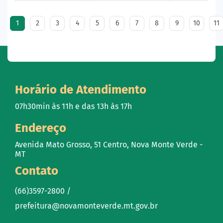
1
2
3
4
5
6
7
8
9
10
11
Horário de Atendimento
07h30min às 11h e das 13h às 17h
Endereço
Avenida Mato Grosso, 51 Centro, Nova Monte Verde -
MT
Contato
(66)3597-2800 /
prefeitura@novamonteverde.mt.gov.br